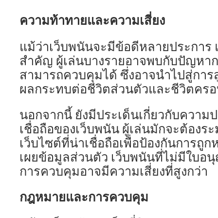
ความท้าทายและความเสี่ยง
แม้ว่าเว็บพนันจะมีข้อดีหลายประการ แต
สำคัญ ผู้เล่นบางรายอาจพบกับปัญหากา
สามารถควบคุมได้ ซึ่งอาจนำไปสู่การส
ผลกระทบต่อชีวิตส่วนตัวและชีวิตครอ
นอกจากนี้ ยังมีประเด็นเกี่ยวกับคว
เชื่อถือของเว็บพนัน ผู้เล่นมักจะต้องร
เว็บไซต์ที่น่าเชื่อถือเพื่อป้องกันกา
เผยข้อมูลส่วนตัว เว็บพนันที่ไม่มีใบอนุ
การควบคุมอาจมีความเสี่ยงที่สูงกว่า
กฎหมายและการควบคุม