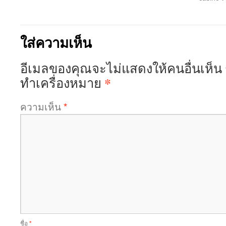
ใส่ความเห็น
อีเมลของคุณจะไม่แสดงให้คนอื่นเห็น
*
ทำเครื่องหมาย
ความเห็น
*
ชื่อ
*