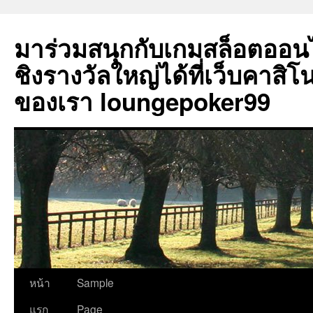
มาร่วมสนุกกับเกมสล็อตออน
ชิงรางวัลใหญ่ได้ที่เว็บคาสิโน
ของเรา loungepoker99
ข้าม
หน้า
Sample
ไป
แรก
Page