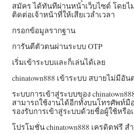
สมัคร ได้ทันทีผ่านหน้าเว็บไซต์ โดยไม
ติดต่อเจ้าหน้าที่ให้เสียเวล่ำเวลา
กรอกข้อมูลรากฐาน
การันตีตัวตนผ่านระบบ OTP
เริ่มเข้าระบบและก็เล่นได้เลย
chinatown888 เข้าระบบ สบายไม่มีอัน
ระบบการเข้าสู่ระบบของ chinatown888 
สามารถใช้งานได้อีกทั้งบนโทรศัพท์มื
รองรับการเข้าสู่ระบบด้วยชื่อผู้ใช้หรือ
โปรโมชั่น chinatown888 เครดิตฟรี ส