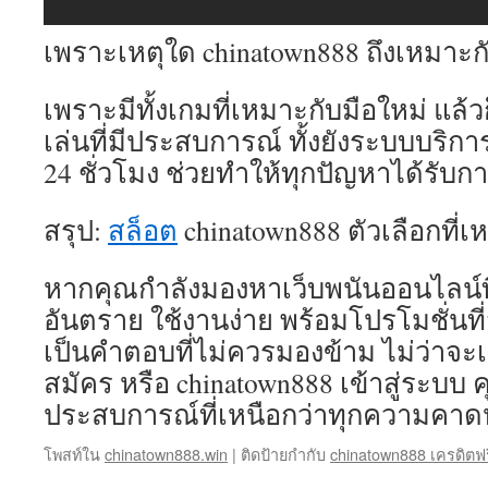
เพราะเหตุใด chinatown888 ถึงเหมาะกับ
เพราะมีทั้งเกมที่เหมาะกับมือใหม่ แล้วก
เล่นที่มีประสบการณ์ ทั้งยังระบบบริ
24 ชั่วโมง ช่วยทำให้ทุกปัญหาได้รับกา
สรุป:
สล็อต
chinatown888 ตัวเลือกที่เ
หากคุณกำลังมองหาเว็บพนันออนไลน์ที
อันตราย ใช้งานง่าย พร้อมโปรโมชั่นที่
เป็นคำตอบที่ไม่ควรมองข้าม ไม่ว่าจะ
สมัคร หรือ chinatown888 เข้าสู่ระบบ 
ประสบการณ์ที่เหนือกว่าทุกความคา
โพสท์ใน
chinatown888.win
|
ติดป้ายกำกับ
chinatown888 เครดิตฟร