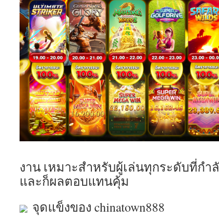
งาน เหมาะสำหรับผู้เล่นทุกระดับที่ก
และก็ผลตอบแทนคุ้ม
จุดแข็งของ chinatown888