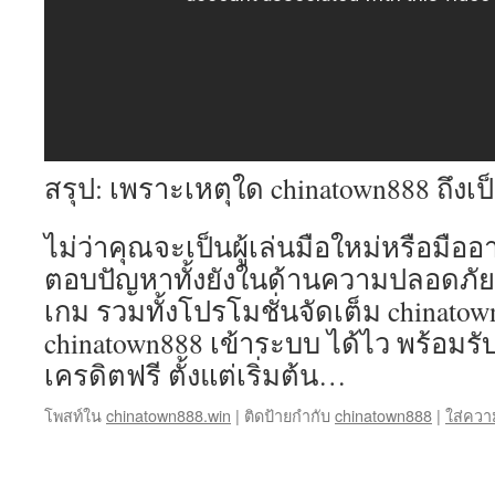
สรุป: เพราะเหตุใด chinatown888 ถึงเป็
ไม่ว่าคุณจะเป็นผู้เล่นมือใหม่หรือมือ
ตอบปัญหาทั้งยังในด้านความปลอดภ
เกม รวมทั้งโปรโมชั่นจัดเต็ม chinatow
chinatown888 เข้าระบบ ได้ไว พร้อมรั
เครดิตฟรี ตั้งแต่เริ่มต้น…
โพสท์ใน
chinatown888.win
|
ติดป้ายกำกับ
chinatown888
|
ใส่ควา