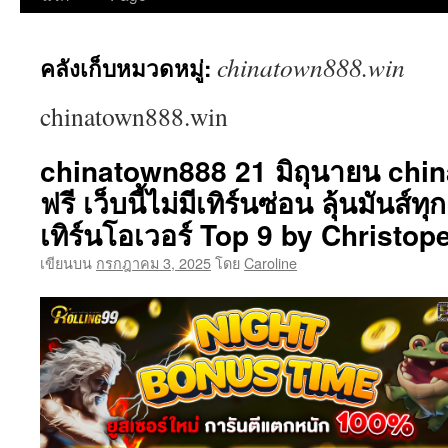
ยัง
chinatown888.win
คลังเก็บหมวดหมู่:
เนื้อหา
chinatown888.win
chinatown888 21 มิถุนายน chi
ฟรี เว็บนี้ไม่มีเทิร์นซ่อน ลุ้นมันส์ทุ
เทิร์นโอเวอร์ Top 9 by Christop
เขียนบน
กรกฎาคม 3, 2025
โดย
Caroline