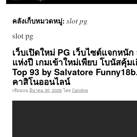
ยัง
slot pg
คลังเก็บหมวดหมู่:
เนื้อหา
slot pg
เว็บเปิดใหม่ PG เว็บไซต์แจกหนัก
แห่งปี เกมเข้าใหม่เพียบ โบนัสคุ้ม
Top 93 by Salvatore Funny18b.
คาสิโนออนไลน์
เขียนบน
มีนาคม 30, 2026
โดย
Caroline