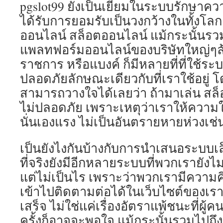
pgslot99 ยังเป็นเยี่ยมในระบบรักษาคว
ได้รับการยอมรับเป็นวงกว้างในทั้งโลก 
ออนไลน์ สล็อตออนไลน์ แม้กระนั้นรวม
แพลทฟอร์มออนไลน์ของบริษัทใหญ่ๆล
ราชการ หรือแบงค์ ก็มีหลายที่ที่ใช้ร
ปลอดภัยลักษณะเดียวกับที่เราใช้อยู่ โด
สามารถวางใจได้เลยว่า ถ้ามาเล่น สล็
ไม่ปลอดภัย เพราะเหตุว่าเราให้ความใส่ใ
นั่นเองแรง ไม่เป็นอันตรายหายห่วงเช
เป็นยังไงกันบ้างกับการนำเสนอระบบ
ที่จริงยังมีอีกหลายระบบที่พวกเรายัง
แต่ไม่เป็นไร เพราะว่าพวกเรามีความ
เข้าไปติดตามต่อได้ในเว็บไซต์ของเราห
เสร็จ ไม่ใช่แค่เรื่องอัตราแพ้ชนะที่ผู
ครั้งก็อาจจะพอใจ แม้กระนั้นรวมไปถึ