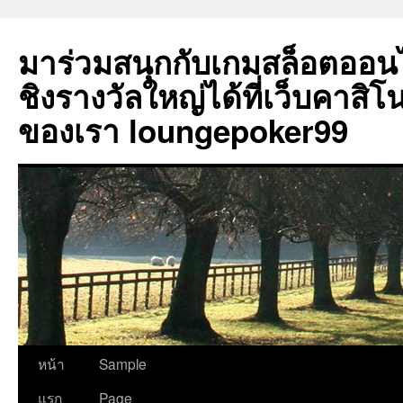
มาร่วมสนุกกับเกมสล็อตออน
ชิงรางวัลใหญ่ได้ที่เว็บคาสิโน
ของเรา loungepoker99
ข้าม
หน้า
Sample
ไป
แรก
Page