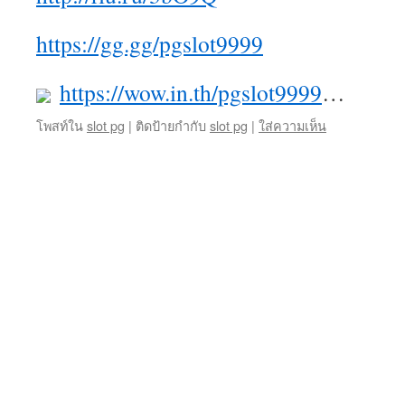
https://gg.gg/pgslot9999
https://wow.in.th/pgslot9999
…
โพสท์ใน
slot pg
|
ติดป้ายกำกับ
slot pg
|
ใส่ความเห็น