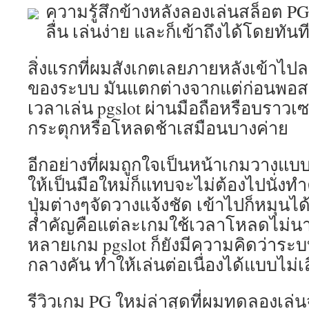
ความรู้สึกข้างหลังลองเล่นสล็อต PG
ลื่น เล่นง่าย และก็เข้าถึงได้โดยทันท
สิ่งแรกที่ผมสังเกตเลยภายหลังเข้าไปล
ของระบบ มันแตกต่างจากแต่ก่อนพอ
เวลาเล่น pgslot ผ่านมือถือหรือบราวเ
กระตุกหรือโหลดช้าเสมือนบางค่าย
อีกอย่างที่ผมถูกใจเป็นหน้าเกมวางแบ
ให้เป็นมือใหม่ก็แทบจะไม่ต้องไปนั่ง
ปุ่มต่างๆจัดวางแจ้งชัด เข้าไปก็หมุนได
สำคัญคือแต่ละเกมใช้เวลาโหลดไม่น
หลายเกม pgslot ก็ยังมีความคิดว่าระบบ
กลางคัน ทำให้เล่นต่อเนื่องได้แบบไม่
รีวิวเกม PG ใหม่ล่าสุดที่ผมทดลองเล่น