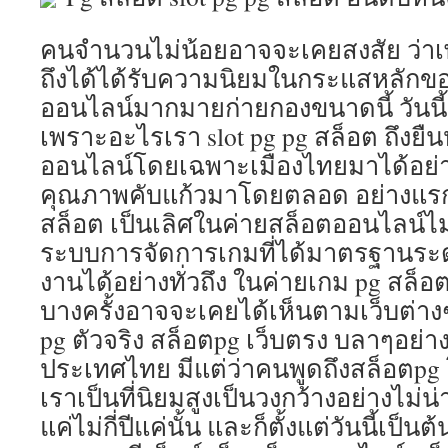
แห่ง
ปี
คนจำนวนไม่น้อยอาจจะเคยสงสัย ว่าเ
เกม
เข้า
ถึงได้ได้รับความนิยมในกระแสหลักข
ใหม่
ออนไลน์มากมายก่ายกองขนาดนี้ วันนี
เพียบ
เพราะอะไรเรา slot pg pg สล็อต ถึงยื
โบนัส
คุ้ม
ออนไลน์โดยเฉพาะเมืองไทยมาได้อย่
เกิน
คุณภาพคับแก้วมาโดยตลอด อย่างแรกเ
ต้าน
ทดลอง
สล็อต เป็นเลิศในค่ายสล็อตออนไลน์ไม่
เล่น
ระบบการจัดการเกมที่ได้มาตรฐานระ
Top
93
งานได้อย่างทั่วถึง ในค่ายเกม pg สล็
by
บางครั้งอาจจะเคยได้เห็นตามเว็บต่างๆ
Salvatore
Funny18b
pg ตัวจริง สล็อตpg เว็บตรง บลาๆอย่าง
4
ประเทศไทย มีแต่ว่าคนพูดถึงสล็อตpg 
เม.ย.
เราเป็นที่นิยมสูงเป็นวงกว้างอย่างไม่น
26
คา
แค่ไม่กี่ปีแค่นั้น และก็ตั้งแต่วันนี้เป
สิ