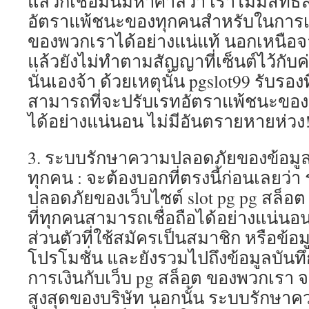
แล้วก็เชื่อมั่นมหาศาลว่า เราไม่มีสิทธ
อัตราแพ้ชนะของทุกคนสำหรับในการเล่น
ของพวกเราได้อย่างแน่แท้ นอกเหนือจา
แล้วยังไม่ทำตามสัญญาที่เซ็นต์ไว้กับค
นั่นเองจ้า ด้วยเหตุนั้น pgslot99 รับรองท
สามารถที่จะปรับเรทอัตราแพ้ชนะของผู
ได้อย่างแน่นอน ไม่มีอันตรายหายห่วง
3. ระบบรักษาความปลอดภัยของข้อมูล
ทุกคน : จะต้องบอกที่ตรงนี้ก่อนเลยว
ปลอดภัยของเว็บไซต์ slot pg pg สล็อต
ที่ทุกคนสามารถเชื่อถือได้อย่างแน่นอน
ส่วนตัวที่ใช้สมัครเป็นสมาชิก หรือข้อม
โปรโมชั่น และยังรวมไปถึงข้อมูลบัน
การเงินกับเว็บ pg สล็อต ของพวกเรา จ
สูงสุดของบริษัท นอกนั้น ระบบรักษ