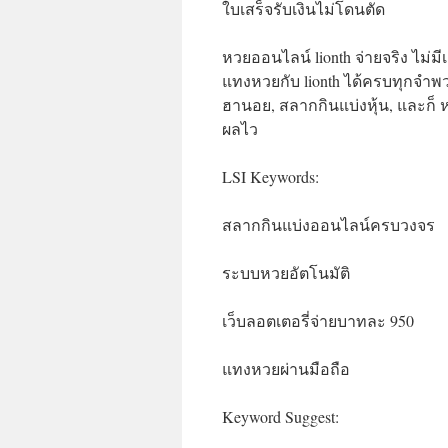
ใบเสร็จรับเงินไม่โดนตัด
หวยออนไลน์ lionth จ่ายจริง ไม่มีเ
แทงหวยกับ lionth ได้ครบทุกจำพ
ฮานอย, สลากกินแบ่งหุ้น, และก็ หว
ผลไว
LSI Keywords:
สลากกินแบ่งออนไลน์ครบวงจร
ระบบหวยอัตโนมัติ
เว็บลอตเตอรี่จ่ายบาทละ 950
แทงหวยผ่านมือถือ
Keyword Suggest: