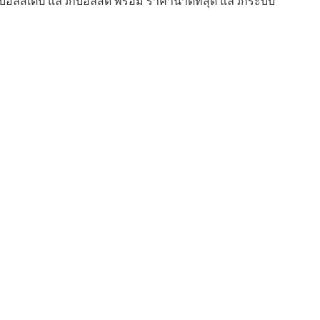
 บอลสเต็ป แล้วก็บอลสด พร้อม ราคาน้ำดีที่สุด แล้วก็ระบบ