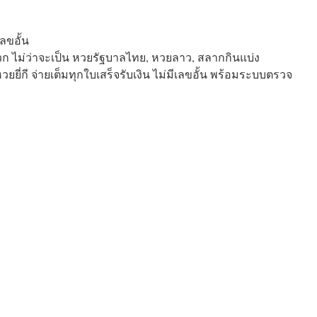
ลขอั้น
วก ไม่ว่าจะเป็น หวยรัฐบาลไทย, หวยลาว, สลากกินแบ่ง
ยยี่กี จ่ายเต็มทุกใบเสร็จรับเงิน ไม่มีเลขอั้น พร้อมระบบตรวจ