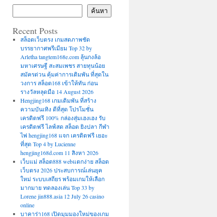
ค้นหา
Recent Posts
สล็อตเว็บตรง เกมสดภาพชัด
บรรยากาศพรีเมียม Top 32 by
Arletha tangtem168e.com ลุ้นกงล้อ
มหาเศรษฐี สะสมเพชร สายทุนน้อย
สมัครด่วน คุ้มค่าการเดิมพัน ที่สุดใน
วงการ สล็อต168 เข้าให้ทัน ก่อน
รางวัลหลุดมือ 14 August 2026
Hengjing168 เกมเดิมพัน ที่สร้าง
ความบันเทิง ดีที่สุด โปรโมชั่น
เครดิตฟรี 100% กล่องสุ่มเฮงเฮง รับ
เครดิตฟรี ไลฟ์สด สล็อต ยิงปลา กีฬา
ไพ่ hengjing168 แจก เครดิตฟรี เยอะ
ที่สุด Top 4 by Lucienne
hengjing168d.com 11 สิงหา 2026
เว็บแม่ สล็อต888 webแตกง่าย สล็อต
เว็บตรง 2026 ประสบการณ์เล่นยุค
ใหม่ ระบบเสถียร พร้อมเกมให้เลือก
มากมาย ทดลองเล่น Top 33 by
Lorene jin888.asia 12 July 26 casino
online
บาคาร่า168 เปิดมุมมองใหม่ของเกม