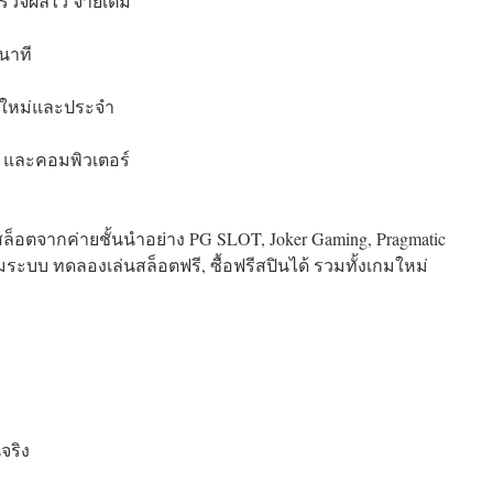
ตรวจผลไว จ่ายเต็ม
นาที
ิกใหม่และประจำ
็ต และคอมพิวเตอร์
สล็อตจากค่ายชั้นนำอย่าง PG SLOT, Joker Gaming, Pragmatic
มระบบ ทดลองเล่นสล็อตฟรี, ซื้อฟรีสปินได้ รวมทั้งเกมใหม่
จริง