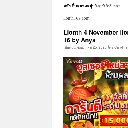
lionth168.com
คลังเก็บหมวดหมู่:
ยัง
lionth168.com
เนื้อหา
Lionth 4 November lion
16 by Anya
เขียนบน
พฤษภาคม 25, 2025
โดย
Caroline