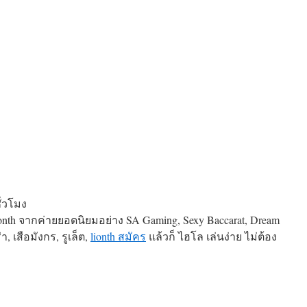
ั่วโมง
onth จากค่ายยอดนิยมอย่าง SA Gaming, Sexy Baccarat, Dream
 เสือมังกร, รูเล็ต,
lionth สมัคร
แล้วก็ ไฮโล เล่นง่าย ไม่ต้อง