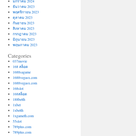
มกราคม 2024
ธันวาคม 2023
พฤศจิกายน 2023
ตุลาคม 2023
กันยายน 2023
สิงหาคม 2023
กรกฎาคม 2023
มิถุนายน 2023
พฤษภาคม 2023
Categories
037movie
168 สล็อต
1688sagame
1688vegasx.com
1688vegasx.com
168slot
168สล็อต
188betth
1xbet
1xbetth
1xgameth.com
55slot
789plus.com
789plus.com