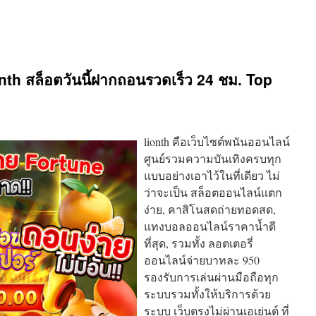
th สล็อตวันนี้ฝากถอนรวดเร็ว 24 ชม. Top
lionth คือเว็บไซต์พนันออนไลน์
ศูนย์รวมความบันเทิงครบทุก
แบบอย่างเอาไว้ในที่เดียว ไม่
ว่าจะเป็น สล็อตออนไลน์แตก
ง่าย, คาสิโนสดถ่ายทอดสด,
แทงบอลออนไลน์ราคาน้ำดี
ที่สุด, รวมทั้ง ลอตเตอรี่
ออนไลน์จ่ายบาทละ 950
รองรับการเล่นผ่านมือถือทุก
ระบบรวมทั้งให้บริการด้วย
ระบบ เว็บตรงไม่ผ่านเอเย่นต์ ที่