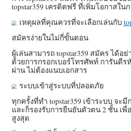
topstar359 เครดิตฟรี ที่เพิ่มโอกาสในก
เหตุผลที่คุณควรที่จะเลือกเล่นกับ
to
สมัครง่ายในไม่กี่ขั้นตอน
ผู้เล่นสามารถ topstar359 สมัคร ได้อย่
ด้วยการกรอกเบอร์โทรศัพท์ การันตีรหั
ผ่าน ไม่ต้องแนบเอกสาร
ระบบเข้าสู่ระบบที่ปลอดภัย
ทุกครั้งที่ทำ topstar359 เข้าระบบ จะ
และก็รองรับการยืนยันตัวตน 2 ชั้น เพ
สูงสุด