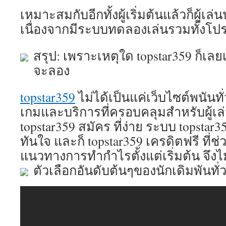
เหมาะสมกับอีกทั้งผู้เริ่มต้นแล้วก็ผู้เ
เนื่องจากมีระบบทดลองเล่นรวมทั้งโ
สรุป: เพราะเหตุใด topstar359 ก็เลย
จะลอง
topstar359
ไม่ได้เป็นแค่เว็บไซต์พนันทั
เกมและบริการที่ครอบคลุมสำหรับผู้เ
topstar359 สมัคร ที่ง่าย ระบบ topstar35
ทันใจ และก็ topstar359 เครดิตฟรี ที่ช่
แนวทางการทำกำไรตั้งแต่เริ่มต้น จึงไม
ตัวเลือกอันดับต้นๆของนักเดิมพันทั