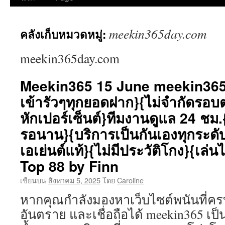
ยัง
meekin365day.com
คลังเก็บหมวดหมู่:
เนื้อหา
meekin365day.com
Meekin365 15 June meekin365 เ
เข้ารัวๆทุกยอดฝาก}{ไม่จำกัดรอบต
หักเปอร์เซ็นต์}ทีมงานดูแล 24 ชม
รอนาน}{บริการเป็นกันเองทุกระดับ
เอเย่นต์แท้}{ไม่มีประวัติโกง}{เล่น
Top 88 by Finn
เขียนบน
สิงหาคม 5, 2025
โดย
Caroline
หากคุณกำลังมองหาเว็บไซต์พนันที่ครบถ
อันตราย และเชื่อถือได้ meekin365 เป