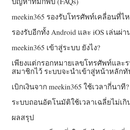
ปัญหาที่มักพบ (FAQs)
meekin365 รองรับโทรศัพท์เคลื่อนที่ไ
รองรับอีกทั้ง Android และ iOS เล่นผ่า
meekin365 เข้าสู่ระบบ ยังไง?
เพียงแต่กรอกหมายเลขโทรศัพท์และรหั
สมาชิกไว้ ระบบจะนำเข้าสู่หน้าหลักทั
เบิกเงินจาก meekin365 ใช้เวลากี่นาที?
ระบบถอนอัตโนมัติใช้เวลาเฉลี่ยไม่เกิน
ผลสรุป