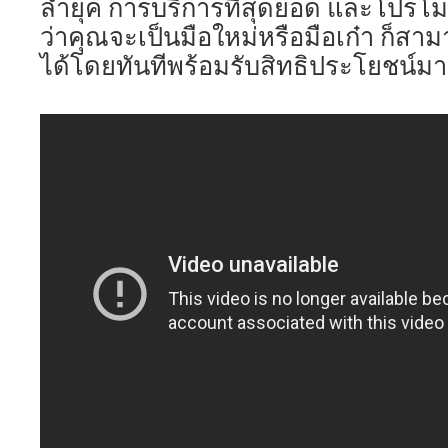
ล้ำยุค การบริการที่สุดยอด และโปรโมช
ว่าคุณจะเป็นมือใหม่หรือมือเก๋า ก็สา
ได้โดยทันทีพร้อมรับสิทธิประโยชน์มาก