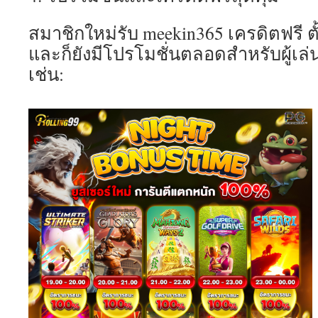
สมาชิกใหม่รับ meekin365 เครดิตฟรี ตั้
และก็ยังมีโปรโมชั่นตลอดสำหรับผู้เล
เช่น: