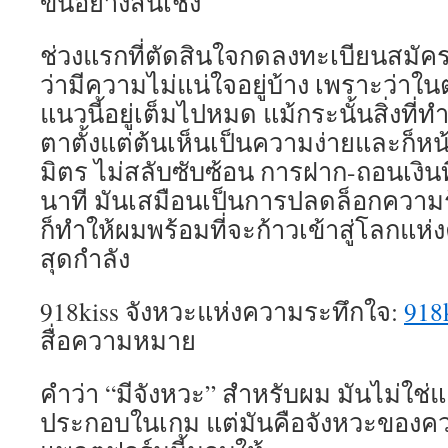
ขึ้นอย่างสิ้นเชิง
ช่วงแรกที่ตัดสินใจกดลงทะเบียนสมั
ว่ามีความไม่แน่ใจอยู่บ้าง เพราะว่า
แนวนี้อยู่เต็มไปหมด แม้กระนั้นสิ่งที่ท
ตาตั้งแต่ต้นเห็นเป็นความง่ายและก็หน
มิตร ไม่สลับซับซ้อน การฝาก-ถอนเงินที่
นาที มันเสมือนเป็นการปลดล็อกความรู้
ก็ทำให้ผมพร้อมที่จะก้าวเข้าสู่โลกแห
สุดกำลัง
918kiss จังหวะแห่งความระทึกใจ:
918
สื่อความหมาย
คำว่า “มีจังหวะ” สำหรับผม มันไม่ใช่แ
ประกอบในเกม แต่มันคือจังหวะของความร