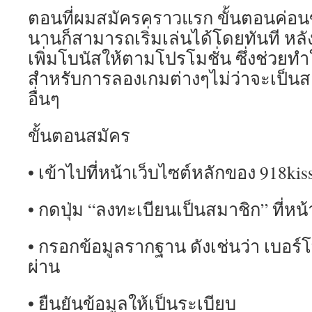
ตอนที่ผมสมัครคราวแรก ขั้นตอนค่อนข้
นานก็สามารถเริ่มเล่นได้โดยทันที หลั
เพิ่มโบนัสให้ตามโปรโมชั่น ซึ่งช่วยทำ
สำหรับการลองเกมต่างๆไม่ว่าจะเป็น
อื่นๆ
ขั้นตอนสมัคร
• เข้าไปที่หน้าเว็บไซต์หลักของ 918kis
• กดปุ่ม “ลงทะเบียนเป็นสมาชิก” ที่หน
• กรอกข้อมูลรากฐาน ดังเช่นว่า เบอร์โ
ผ่าน
• ยืนยันข้อมูลให้เป็นระเบียบ