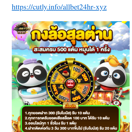
https://cutly.info/allbet24hr-xyz