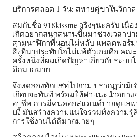
บริการตลอด 1 วัน: สหายคู่ขาในวิกาล
สมกับชื่อ 918kissme จริงๆนะครับ เนื่
เกิดอยากสนุกสนานขึ้นมาช่วงเวลาบ่าย
สามนาฬิกาที่นอนไม่หลับ แพลตฟอร์มนี
สิ่งที่น่าประทับใจไม่แพ้ตัวเกมคือ ค
ครั้งหนึ่งที่ผมเกิดปัญหาเกี่ยวกับระ
ดึกมากมาย
จึงทดลองทักแชทไปถาม ปรากฏว่ามีเจ้
เกือบจะทันที พร้อมให้คำแนะนำอย่าง
อาชีพ การมีคนคอยสแตนด์บายดูแลพ
บงี้ มันสร้างความแน่ใจรวมทั้งความรู
การใช้งานได้ดีมากมายๆ