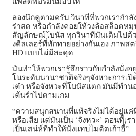
แพลตฟอร์มนี้มอบให้
ลองนึกดูตามครับ วินาทีที่พวกเรากำลั
ร่าสด หรือกำลังคอยให้วงล้อสล็อตหม
สัญลักษณ์โบนัส ทุกวินาทีมันเต็มไปด้
งดีลเลอร์ที่ทักทายอย่างกันเอง ภาพสตรี
HD แบบไม่มีสะดุด
มันทำให้พวกเรารู้สึกราวกับกำลังนั่งอ
โนระดับนานาชาติจริงๆจังหวะการเปิ
เต๋า หรือจังหวะที่โบนัสแตก มันมีทำน
เต้นรำไปตามเกม
“ความสนุกสนานที่แท้จริงไม่ได้อยู่แค่
หรือเสีย แต่มันเป็น ‘จังหวะ’ ตอนที่เรา
เป็นเสน่ห์ที่ทำให้นั่งแทบไม่ติดเก้าอี้”