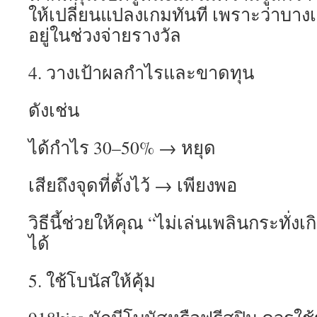
ให้เปลี่ยนแปลงเกมทันที เพราะว่าบางเ
อยู่ในช่วงจ่ายรางวัล
4. วางเป้าผลกำไรและขาดทุน
ดังเช่น
ได้กำไร 30–50% → หยุด
เสียถึงจุดที่ตั้งไว้ → เพียงพอ
วิธีนี้ช่วยให้คุณ “ไม่เล่นเพลินกระทั่
ได้
5. ใช้โบนัสให้คุ้ม