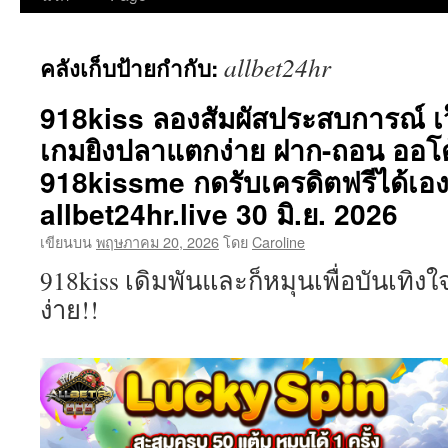
ยัง
allbet24hr
คลังเก็บป้ายกำกับ:
เนื้อหา
918kiss ลองสัมผัสประสบการณ์ เ
เกมยิงปลาแตกง่าย ฝาก-ถอน ออโต้
918kissme กดรับเครดิตฟรีได้เอ
allbet24hr.live 30 มิ.ย. 2026
เขียนบน
พฤษภาคม 20, 2026
โดย
Caroline
918kiss เดิมพันและก็หมุนเพื่อบันเทิ
ง่าย!!