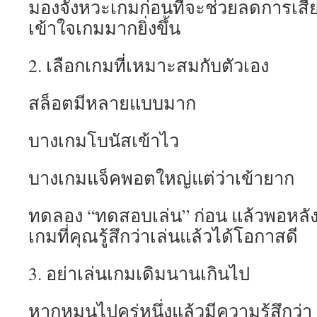
มองจังหวะเกมก่อนที่จะช่วยลดการเสี่ย
เข้าใจเกมมากยิ่งขึ้น
2. เลือกเกมที่เหมาะสมกับตัวเอง
สล็อตมีหลายแบบมาก
บางเกมโบนัสเข้าไว
บางเกมแจ็คพอตใหญ่แต่ว่าเข้ายาก
ทดลอง “ทดสอบเล่น” ก่อน แล้วพอหลังจ
เกมที่คุณรู้สึกว่าเล่นแล้วได้โอกาสดี
3. อย่าเล่นเกมเดิมนานเกินไป
หากหมุนไปครู่หนึ่งแล้วมีความรู้สึกว