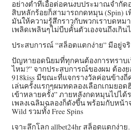
อย่างต่ำที่เอื้อต่อคนงบประมาณจำกัดอ
สิบหลักร้อยก็สามารถกดหมุน (Spin) เพื
มันให้ความรู้สึกราวกับพวกเราบดหมาก
เพลิดเพลินๆไม่บีบคั้นตัวเองจนถึงเกิน
ประสบการณ์ “สล็อตแตกง่าย” มีอยู่จร
ปัญหายอดนิยมที่ทุกคนต้องการทราบเป
ไหม?” จากประสบการณ์ของผม ต้องย
918kiss มีขณะที่แจกรางวัลค่อนข้างถี
เล่นครั้งแรกๆผมทดลองเลือกเกมยอดฮิตท
เข้าหลายครั้ง” ภายหลังกดหมุนไปได้ร
เพลงเฉลิมฉลองก็ดังขึ้น พร้อมกับหน้า
Wild รวมทั้ง Free Spins
เจาะลึกโลก allbet24hr สล็อตแตกง่าย