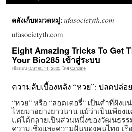
ยัง
ufasocietyth.com
คลังเก็บหมวดหมู่:
เนื้อหา
ufasocietyth.com
Eight Amazing Tricks To Get 
Your Bio285 เข้าสู่ระบบ
เขียนบน
เมษายน 11, 2025
โดย
Caroline
ความลับเบื้องหลัง “หวย”: ปลดปล่อ
“หวย” หรือ “ลอตเตอรี่” เป็นคำที่ฝังแ
ไทยมาอย่างยาวนาน แม้ว่าเป็นเพียงแ
แต่ได้กลายเป็นส่วนหนึ่งของวัฒนธรรม
ความเชื่อและความฝันของคนไทย เรื่อ