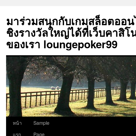
มาร่วมสนุกกับเกมสล็อตออน
ชิงรางวัลใหญ่ได้ที่เว็บคาสิโน
ของเรา loungepoker99
ข้าม
หน้า
Sample
ไป
แรก
Page