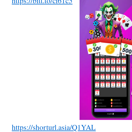
https://bitt.to/ci61c5
https://shorturl.asia/Q1YAL