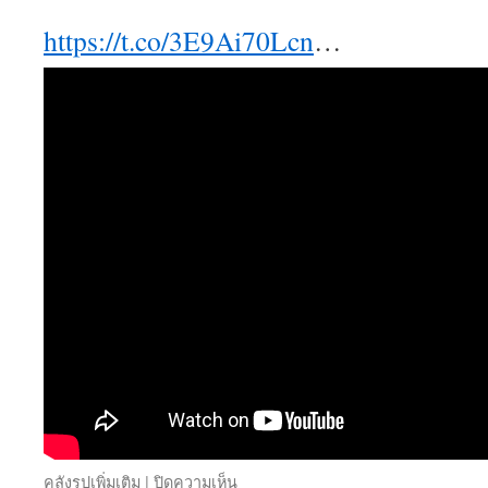
https://t.co/3E9Ai70Lcn
…
บน
คลังรูปเพิ่มเติม
|
ปิดความเห็น