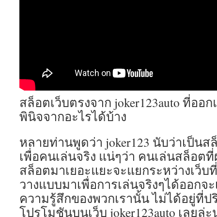
สล็อตเว็บตรงจาก joker123auto ที่ออก
พินิจจากอะไรได้บ้าง
หลายท่านพูดว่า joker123 นับว่าเป็นสล
เพื่อคนเล่นจริง แน่ๆว่า คนเล่นสล็อตที
สล็อตมาเยอะแยะจะแยกระหว่างเว็บที่มี
วางแบบมาเพื่อการเล่นจริงๆได้ออกจะเร็ว
ความรู้สึกของพวกเรานั้น ไม่ได้อยู่ท
โปรโมชันบนเว็บ joker123auto เลยล่ะนะ