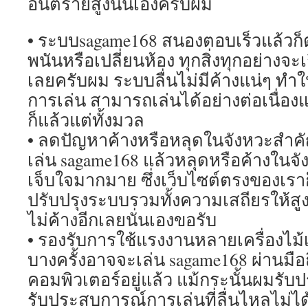
อันตรายสูงนั่นเองครับผม
• ระบบsagame168 สนองตอบเร็วแล้วก็
พนันหรือเปลี่ยนห้อง ทุกสิ่งทุกอย่างจะ
เลยครับผม ระบบลื่นไม่มีค้างแน่ๆ ทำใ
การเล่น สามารถเล่นได้อย่างต่อเนื่อ
ก็แล้วแต่ทั้งมวล
• ลดปัญหาค้างหรือหลุดในจังหวะสำค
เล่น sagame168 แล้วหลุดหรือค้างในจั
เจ็บใจมากมาย ซึ่งเว็บไซต์ตรงของเรา
ปรับปรุงระบบรวมทั้งความเสถียรให้สูงที
ไม่ค้างอีกเลยนั่นเองขอรับ
• รองรับการใช้แรงงานหลายเครื่องไม้
บางครั้งอาจจะเล่น sagame168 ผ่านมือ
คอมพิวเตอร์อยู่แล้ว แม้กระนั้นผมรับ
รับประสบการณ์การเล่นที่ลื่นไหลไม่ไ