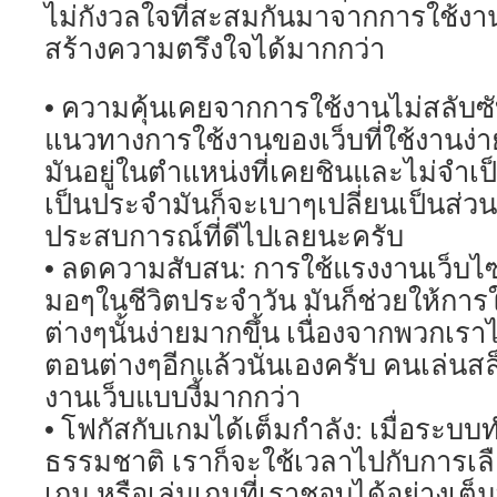
ไม่กังวลใจที่สะสมกันมาจากการใช้งานแต
สร้างความตรึงใจได้มากกว่า
• ความคุ้นเคยจากการใช้งานไม่สลับซั
แนวทางการใช้งานของเว็บที่ใช้งานง่าย
มันอยู่ในตำแหน่งที่เคยชินและไม่จำเ
เป็นประจำมันก็จะเบาๆเปลี่ยนเป็นส่ว
ประสบการณ์ที่ดีไปเลยนะครับ
• ลดความสับสน: การใช้แรงงานเว็บไซต
มอๆในชีวิตประจำวัน มันก็ช่วยให้กา
ต่างๆนั้นง่ายมากขึ้น เนื่องจากพวกเราไม
ตอนต่างๆอีกแล้วนั่นเองครับ คนเล่นสล็
งานเว็บแบบงี้มากกว่า
• โฟกัสกับเกมได้เต็มกำลัง: เมื่อระบบ
ธรรมชาติ เราก็จะใช้เวลาไปกับการเลื
เกม หรือเล่นเกมที่เราชอบได้อย่างเต็มที