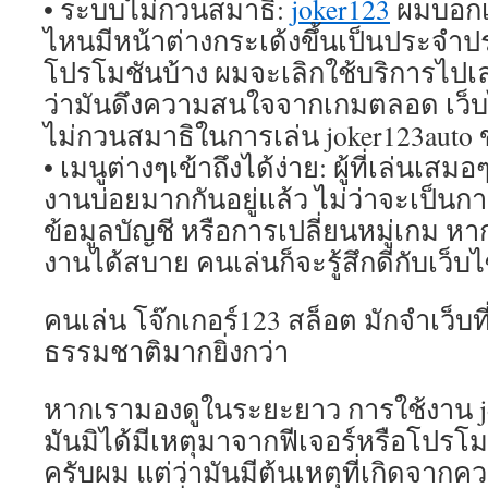
• ระบบไม่กวนสมาธิ:
joker123
ผมบอกเล
ไหนมีหน้าต่างกระเด้งขึ้นเป็นประจำป
โปรโมชันบ้าง ผมจะเลิกใช้บริการไปเล
ว่ามันดึงความสนใจจากเกมตลอด เว็บไซ
ไม่กวนสมาธิในการเล่น joker123auto 
• เมนูต่างๆเข้าถึงได้ง่าย: ผู้ที่เล่นเสมอๆ
งานบ่อยมากกันอยู่แล้ว ไม่ว่าจะเป็นก
ข้อมูลบัญชี หรือการเปลี่ยนหมู่เกม หาก
งานได้สบาย คนเล่นก็จะรู้สึกดีกับเว็บไ
คนเล่น โจ๊กเกอร์123 สล็อต มักจำเว็บท
ธรรมชาติมากยิ่งกว่า
หากเรามองดูในระยะยาว การใช้งาน jok
มันมิได้มีเหตุมาจากฟีเจอร์หรือโปรโมช
ครับผม แต่ว่ามันมีต้นเหตุที่เกิดจา