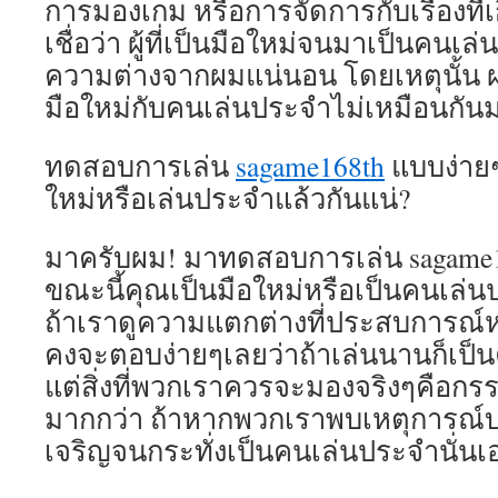
การมองเกม หรือการจัดการกับเรื่องที่เก
เว็บ
แม่
เชื่อว่า ผู้ที่เป็นมือใหม่จนมาเป็นคนเล
ทดลอง
ความต่างจากผมแน่นอน โดยเหตุนั้น
เล่น
Top
มือใหม่กับคนเล่นประจำไม่เหมือนกั
63
by
ทดสอบการเล่น
sagame168th
แบบง่ายๆป
Rosaline
ใหม่หรือเล่นประจำแล้วกันแน่?
มาครับผม! มาทดสอบการเล่น sagame16
ขณะนี้คุณเป็นมือใหม่หรือเป็นคนเล่น
ถ้าเราดูความแตกต่างที่ประสบการณ์หร
คงจะตอบง่ายๆเลยว่าถ้าเล่นนานก็เป็
แต่สิ่งที่พวกเราควรจะมองจริงๆคือกรร
มากกว่า ถ้าหากพวกเราพบเหตุการณ์บ
เจริญจนกระทั่งเป็นคนเล่นประจำนั่นเ