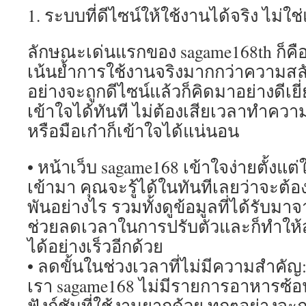
1. ระบบที่ดีไซน์ให้ใช้งานได้จริง ไม่ใช่
ลักษณะเด่นแรกของ sagame168th ก็คือ
เน้นย้ำการใช้งานจริงมากกว่าความสลับ
อย่างจะถูกดีไซน์แล้วก็คิดมาอย่างดีเยี่ย
เข้าใจได้ทันที ไม่ต้องเสียเวลาทำควา
หรือมือเก๋าก็เข้าใจได้แน่นอน
• หน้าเว็บ sagame168 เข้าใจง่ายตั้งแต่
เข้ามา คุณจะรู้ได้ในทันทีเลยว่าจะต้
พันอย่างไร รวมทั้งดูข้อมูลที่ได้รับมา
ช่วยลดเวลาในการปรับตัวและก็ทำให้ส
ได้อย่างเร็วอีกด้วย
• ลดขั้นในช่วงเวลาที่ไม่มีความสำคั
เรา sagame168 ไม่มีรายการอาหารซ้อ
ฟังก์ชันที่ใช้งานยากด้วย ทุกๆอย่างจะถ