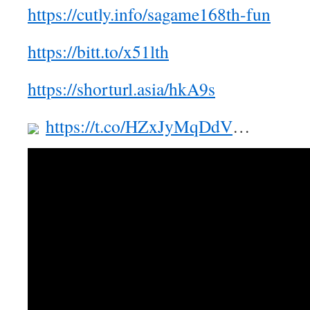
https://cutly.info/sagame168th-fun
https://bitt.to/x51lth
https://shorturl.asia/hkA9s
https://t.co/HZxJyMqDdV
…