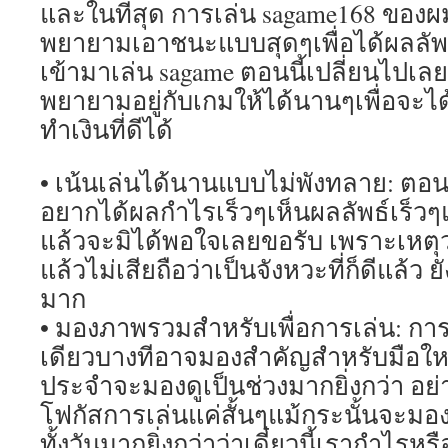
และในที่สุด การเล่น sagame168 ของผ
พยายามเอาชนะแบบสุดๆเพื่อได้ผลลัพธ
เข้ามาเล่น sagame ตอนนี้เปลี่ยนไปเล
พยายามอยู่กับเกมให้ได้นานๆเพื่อจะ
ทำเงินที่ดีได้
• เน้นเล่นได้นานแบบไม่พังทลาย: ตอน
อยากได้ผลกำไรเร็วๆเห็นผลลัพธ์เร็วๆ
แล้วจะมิได้พอใจเลยขอรับ เพราะเหตุว
แล้วไม่เสียถือว่าเป็นจังหวะที่ก็ดีแล้ว 
มาก
• มองภาพรวมสำหรับเพื่อการเล่น: การ
เดียวบางทีอาจมองสำคัญสำหรับมือใหม่ แ
ประจำจะมองดูเป็นช่วงมากยิ่งกว่า อย่า
โฟกัสการเล่นแค่สั้นๆแม้กระนั้นจะ
ทั้งวันมากยิ่งกว่าว่าเดี๋ยวนี้เรากำไ