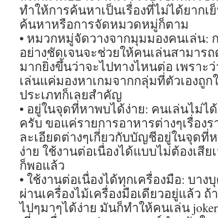
ทำให้การค้นหาเป็นเรื่องที่ไม่ได้ยากเ
ค้นหาหรือการจัดหมวดหมู่ก็ตาม
• หมวกหมู่จัดวางจากมุมมองคนเล่น:
อย่างชัดเจนจะช่วยให้คนเล่นสามารถต
มากยิ่งขึ้นว่าจะไปทางไหนต่อ เพราะ
เล่นแค่มองหาเกมจากกลุ่มที่ตัวเองถูก
ประเภทก็เลยสำคัญ
• อยู่ในจุดที่หาพบได้ง่าย: คนเล่นไม
ครับ ขอแค่รายการอาหารต่างๆเรื่องร
ละเอียดต่างๆเกี่ยวกับบัญชีอยู่ในจุดที่
ง่าย ใช้งานต่อเนื่องได้แบบไม่ต้องเส
ก็พอแล้ว
• ใช้งานต่อเนื่องได้ทุกเครื่องมือ: บาง
ผ่านเครื่องไม้เครื่องมือเดียวอยู่แล้ว
ไปๆมาๆได้ง่าย มันก็ทำให้คนเล่น joke