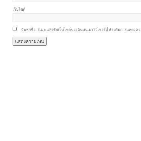
เว็บไซต์
บันทึกชื่อ, อีเมล และชื่อเว็บไซต์ของฉันบนเบราว์เซอร์นี้ สำหรับการแสดงคว