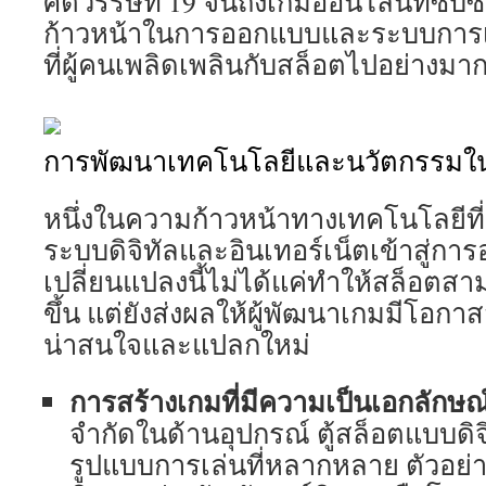
ศตวรรษที่ 19 จนถึงเกมออนไลน์ที่ซับซ
ก้าวหน้าในการออกแบบและระบบการเล่
ที่ผู้คนเพลิดเพลินกับสล็อตไปอย่างมา
การพัฒนาเทคโนโลยีและนวัตกรรมใ
หนึ่งในความก้าวหน้าทางเทคโนโลยีที่
ระบบดิจิทัลและอินเทอร์เน็ตเข้าสู่ก
เปลี่ยนแปลงนี้ไม่ได้แค่ทำให้สล็อตสามา
ขึ้น แต่ยังส่งผลให้ผู้พัฒนาเกมมีโอกา
น่าสนใจและแปลกใหม่
การสร้างเกมที่มีความเป็นเอกลักษณ
จำกัดในด้านอุปกรณ์ ตู้สล็อตแบบดิ
รูปแบบการเล่นที่หลากหลาย ตัวอย่าง