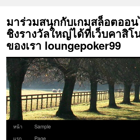
มาร่วมสนุกกับเกมสล็อตออน
ชิงรางวัลใหญ่ได้ที่เว็บคาสิโน
ของเรา loungepoker99
ข้าม
หน้า
Sample
ไป
แรก
Page