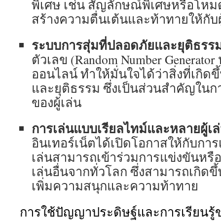
พิเศษ เช่น สัญลักษณ์พิเศษหรือโหม
สร้างความตื่นเต้นและท้าทายให้กับผู
ระบบการสุ่มที่ปลอดภัยและยุติธรร
ตัวเลข (Random Number Generator
ออนไลน์ ทำให้มั่นใจได้ว่าสิ่งที่เกิดขึ
และยุติธรรม ซึ่งเป็นส่วนสำคัญในก
ของผู้เล่น
การเล่นแบบเรียลไทม์และหลายผู้เล
อินเทอร์เน็ตได้เปิดโอกาสให้กับการเ
เล่นสามารถเข้าร่วมการแข่งขันหรือ
เล่นอื่นจากทั่วโลก ซึ่งสามารถเกิดข
เพิ่มความสนุกและความท้าทาย
การใช้ปัญญาประดิษฐ์และการเรียนรู้ข