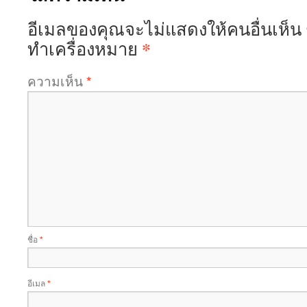
อีเมลของคุณจะไม่แสดงให้คนอื่นเห็น
*
ทำเครื่องหมาย
ความเห็น
*
ชื่อ
*
อีเมล
*