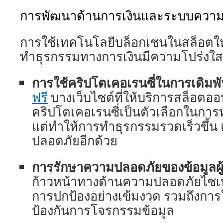
การพัฒนาด้านการเงินและระบบควา
การใช้เทคโนโลยีบล็อกเชนในสล็อตให
ทำธุรกรรมทางการเงินมีความโปร่งใ
การใช้คริปโตเคอเรนซี่ในการเดิมพ
ฟรี
บางเว็บไซต์ที่ให้บริการสล็อตออ
คริปโตเคอเรนซี่เป็นตัวเลือกในการท
แต่ทำให้การทำธุรกรรมรวดเร็วขึ้น แ
ปลอดภัยอีกด้วย
การรักษาความปลอดภัยของข้อมูลผู้
ก้าวหน้าทางด้านความปลอดภัยไซเบอร์
การปกป้องอย่างเข้มงวด รวมถึงการใ
ป้องกันการโจรกรรมข้อมูล