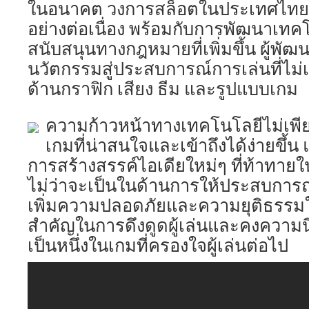
ในอนาคต วงการสล็อตในประเทศไทยมี
อย่างต่อเนื่อง พร้อมกับการพัฒนาเท
สนับสนุนทางกฎหมายที่เพิ่มขึ้น ผู้พัฒ
นวัตกรรมสู่ประสบการณ์การเล่นที่ไม่เ
ด้านกราฟิก เสียง ธีม และรูปแบบเกม
ความก้าวหน้าทางเทคโนโลยีไม่เพีย
เกมที่น่าสนใจและเข้าถึงได้ง่ายขึ้น 
การสร้างสรรค์ไอเดียใหม่ๆ ที่ท้าทาย
ไม่ว่าจะเป็นในด้านการให้ประสบการณ์ท
เพิ่มความปลอดภัยและความยุติธรรม
สำคัญในการดึงดูดผู้เล่นและคงควา
เป็นหนึ่งในเกมที่ครองใจผู้เล่นต่อไป