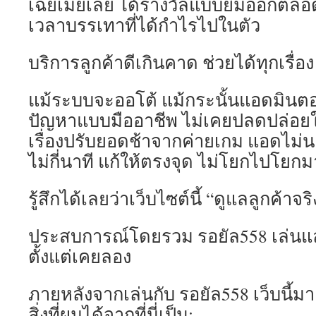
เฉยเมยเลย ได้รางวัลแบบยิ้มออกตลอดทั
เวลาบรรเทาที่ได้กำไรไปในตัว
บริการลูกค้าดีเกินคาด ช่วยได้ทุกเรื่อง
แม้ระบบจะออโต้ แม้กระนั้นแอดมินต
ปัญหาแบบมืออาชีพ ไม่เคยปลดปล่อย
เรื่องปรับยอดช้าจากค่ายเกม แอดไม่น
ไม่กี่นาที แก้ให้ตรงจุด ไม่โยกไปโยกม
รู้สึกได้เลยว่าเว็บไซต์นี้ “ดูแลลูกค้าจร
ประสบการณ์โดยรวม รอยัล558 เล่นแล้ว
ตั้งแต่เคยลอง
ภายหลังจากเล่นกับ รอยัล558 เว็บนี
สิ่งที่ผมได้จากที่นี่เป็น: