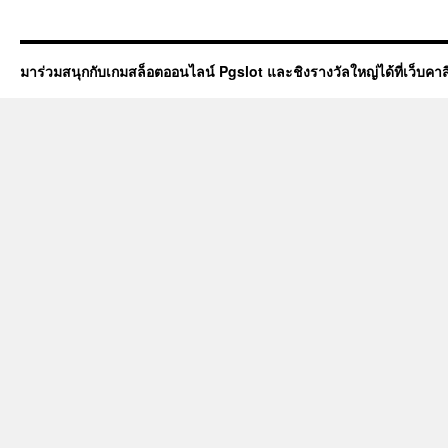
มาร่วมสนุกกับเกมสล็อตออนไลน์ Pgslot และชิงรางวัลใหญ่ได้ที่เว็บคา