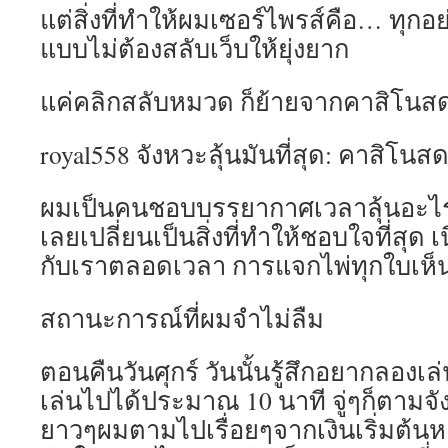
แต่สิ่งที่ทำให้ผมเซอร์ไพรส์คือ… ทุกอย
แบบไม่ต้องสลับเว็บให้ยุ่งยาก
แค่คลิกสลับหมวด ก็ย้ายจากคาสิโนสด
royal558 จังหวะลุ้นมันที่สุด: คาสิโน
ผมเป็นคนชอบบรรยากาศเวลาลุ้นอะ
เลยเปลี่ยนเป็นสิ่งที่ทำให้ชอบใจที่สุด เ
กับเราตลอดเวลา การแจกไพ่ทุกใบเห็นช
สถานะการณ์ที่ผมจำไม่ลืม
ตอนคืนวันศุกร์ วันนั้นรู้สึกอยากลองเล
เล่นไปได้ประมาณ 10 นาที จู่ๆก็ตามจั
ยาวๆผมตามไปเรื่อยๆจากเงินเริ่มต้นห