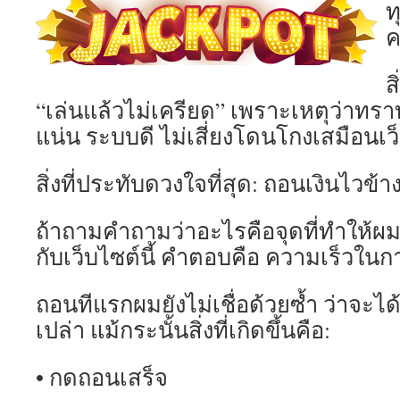
ท
ค
ส
“เล่นแล้วไม่เครียด” เพราะเหตุว่าทรา
แน่น ระบบดี ไม่เสี่ยงโดนโกงเสมือนเว็
สิ่งที่ประทับดวงใจที่สุด: ถอนเงินไวข้า
ถ้าถามคำถามว่าอะไรคือจุดที่ทำให้ผม
กับเว็บไซต์นี้ คำตอบคือ ความเร็วในกา
ถอนทีแรกผมยังไม่เชื่อด้วยซ้ำ ว่าจะได้
เปล่า แม้กระนั้นสิ่งที่เกิดขึ้นคือ:
• กดถอนเสร็จ