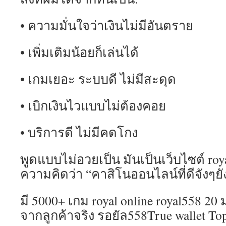
• ความมั่นใจว่าเงินไม่มีอันตราย
• เพิ่มเติมน้อยก็เล่นได้
• เกมเยอะ ระบบดี ไม่มีสะดุด
• เบิกเงินไวแบบไม่ต้องคอย
• บริการดี ไม่มีคดโกง
พูดแบบไม่อวยเป็น มันเป็นเว็บไซต์ roya
ความคิดว่า “คาสิโนออนไลน์ที่ดีจังๆยังม
มี 5000+ เกม royal online royal558 20 ม
จากลูกค้าจริง รอยัล558True wallet To