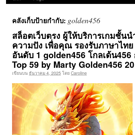
ยัง
golden456
คลังเก็บป้ายกำกับ:
เนื้อหา
สล็อตเว็บตรง ผู้ให้บริการเกมชั้น
ความปัง เพื่อคุณ รองรับภาษาไทย
อันดับ 1 golden456 โกลเด้น456 
Top 59 by Marty Golden456 20
เขียนบน
ธันวาคม 4, 2025
โดย
Caroline