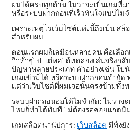
ผมได้ครบทุกด้าน ไม่ว่าจะเป็นเกมที่
หรือระบบฝากถอนที่เร็วทันใจแบบไม่จ
เพราะเหตุไรเว็บไซต์แห่งนี้ถึงเป็น สล็อ
สำหรับผม
ตอนแรกผมก็เสมือนหลายคน คือเลือก
วิวทั่วๆไป แต่พอได้ทดลองเล่นจริงก
ปัญหาหลายประเภท ตัวอย่างเช่น โบนั
เกมเข้ามิได้ หรือระบบฝากถอนจำกัด 
แต่ว่าเว็บไซต์ที่ผมเจอนั้นตรงข้ามทั้ง
ระบบฝากถอนออโต้ไม่จำกัด: ไม่ว่าจ
ไหนก็ทำได้ทันที ไม่ต้องรอคอยแอดม
เกมสล็อตนานัปการ:
เว็บสล็อต
มีทั้งย