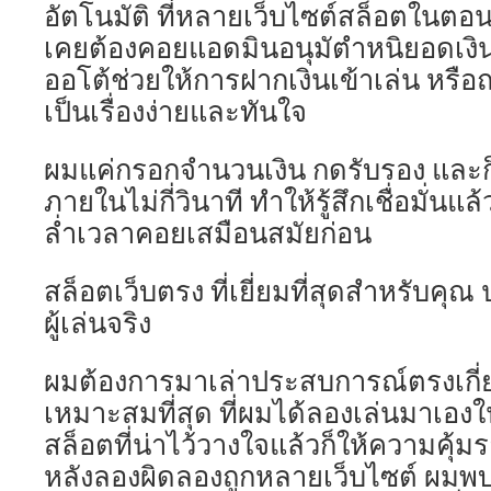
อัตโนมัติ ที่หลายเว็บไซต์สล็อตในตอนนี
เคยต้องคอยแอดมินอนุมัตำหนิยอดเงิ
ออโต้ช่วยให้การฝากเงินเข้าเล่น หร
เป็นเรื่องง่ายและทันใจ
ผมแค่กรอกจำนวนเงิน กดรับรอง และก็
ภายในไม่กี่วินาที ทำให้รู้สึกเชื่อมั่นแ
ล่ำเวลาคอยเสมือนสมัยก่อน
สล็อตเว็บตรง ที่เยี่ยมที่สุดสำหรับค
ผู้เล่นจริง
ผมต้องการมาเล่าประสบการณ์ตรงเกี่ยวก
เหมาะสมที่สุด ที่ผมได้ลองเล่นมาเองใน
สล็อตที่น่าไว้วางใจแล้วก็ให้ความคุ้ม
หลังลองผิดลองถูกหลายเว็บไซต์ ผมพบเ