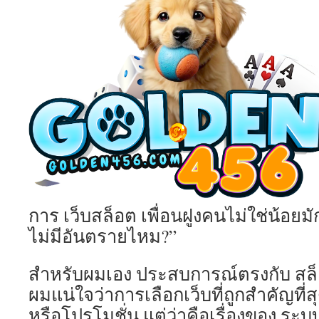
การ เว็บสล็อต เพื่อนฝูงคนไม่ใช่น้อยม
ไม่มีอันตรายไหม?”
สำหรับผมเอง ประสบการณ์ตรงกับ สล็
ผมแน่ใจว่าการเลือกเว็บที่ถูกสำคัญที่สุ
หรือโปรโมชั่น แต่ว่าคือเรื่องของ ระบบ