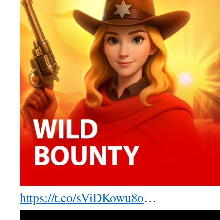
https://t.co/sViDKowu8o
…