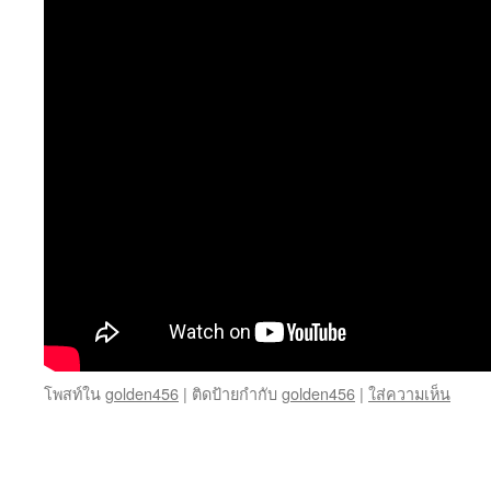
โพสท์ใน
golden456
|
ติดป้ายกำกับ
golden456
|
ใส่ความเห็น