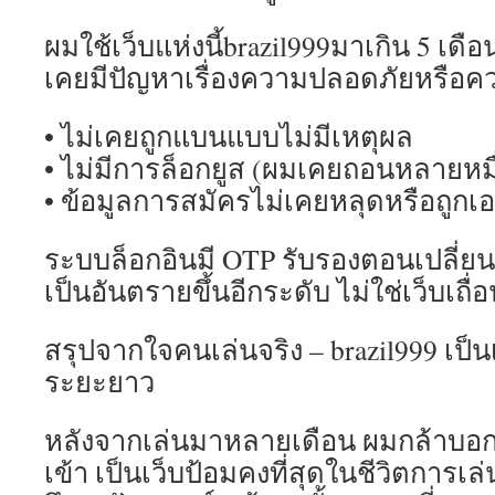
ผมใช้เว็บแห่งนี้brazil999มาเกิน 5 เดื
เคยมีปัญหาเรื่องความปลอดภัยหรือ
• ไม่เคยถูกแบนแบบไม่มีเหตุผล
• ไม่มีการล็อกยูส (ผมเคยถอนหลายหมื่
• ข้อมูลการสมัครไม่เคยหลุดหรือถูกเอา
ระบบล็อกอินมี OTP รับรองตอนเปลี่ยน
เป็นอันตรายขึ้นอีกระดับ ไม่ใช่เว็บเถ
สรุปจากใจคนเล่นจริง – brazil999 เป็นเว
ระยะยาว
หลังจากเล่นมาหลายเดือน ผมกล้าบอ
เข้า เป็นเว็บป้อมคงที่สุดในชีวิตการ