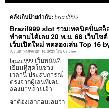
ยัง
brazil999
คลังเก็บป้ายกำกับ:
เนื้อหา
Brazil999 slot รวมเทคนิคปั่นสล็อ
ทำตามได้เลย 20 พ.ย. 68 เว็บไซต
เว็บเปิดใหม่ ทดลองเล่น Top 16 
เขียนบน
พฤศจิกายน 16, 2025
โดย
Caroline
brazil999 เว็บพนันที่
เยี่ยมที่สุดในช่วง
เวลานี้ ประสบการณ์
ตรงจากผู้เล่นที่เคย
ลองมาหลายเจ้า
จำต้องเล่าก่อนเลยว่า