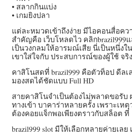
• สลากกินแบ่ง
• เกมยิงปลา
แต่ละหมวดเข้าถึงง่าย มีไอคอนสื่อควา
สำคัญคือ เว็บโหลดไว คลิกbrazil999แ
เป็นวงกลมให้อารมณ์เสีย นี่เป็นหนึ่งในสิ
เขาใส่ใจกับ ประสบการณ์ของผู้ใช้ จริ
คาสิโนสดที่ brazil999 คือตัวท็อป ดีล
มองสดได้ชัดแบบ Full HD
สายคาสิโนจำเป็นต้องไม่พลาดขอรับ ผม
ทางเข้า บาคาร่าหลายครั้ง เพราะเหตุว่
ต้องคอยแจ็กพอเพียงตราวกับสล็อต ที่
brazil999 slot มีให้เลือกหลายค่ายเลย 