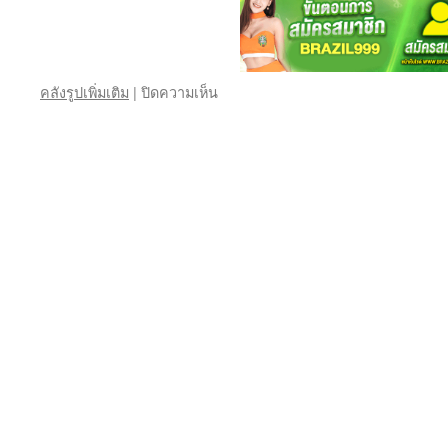
บน
คลังรูปเพิ่มเติม
|
ปิดความเห็น
Brazil999
slot
รวม
เทคนิค
ปั่น
สล็อต
ให้
ได้
เงิน
มือ
ใหม่
ทำ
ตาม
ได้
เลย
20
พ.ย.