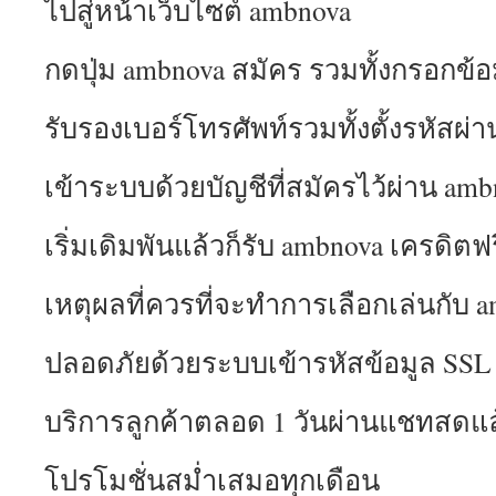
ไปสู่หน้าเว็บไซต์ ambnova
กดปุ่ม ambnova สมัคร รวมทั้งกรอกข้อม
รับรองเบอร์โทรศัพท์รวมทั้งตั้งรหัสผ่า
เข้าระบบด้วยบัญชีที่สมัครไว้ผ่าน am
เริ่มเดิมพันแล้วก็รับ ambnova เครดิตฟร
เหตุผลที่ควรที่จะทำการเลือกเล่นกับ 
ปลอดภัยด้วยระบบเข้ารหัสข้อมูล SSL
บริการลูกค้าตลอด 1 วันผ่านแชทสดแล้
โปรโมชั่นสม่ำเสมอทุกเดือน