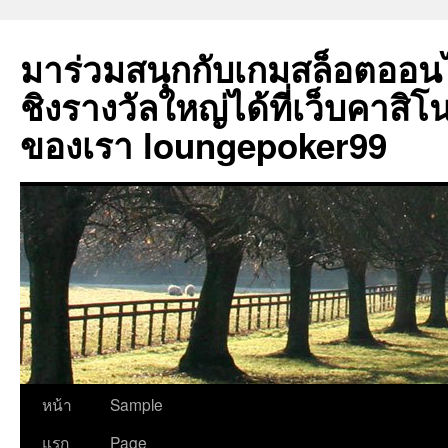
มาร่วมสนุกกับเกมสล็อตออน
ชิงรางวัลใหญ่ได้ที่เว็บคาสิโน
ของเรา loungepoker99
ข้าม
หน้า
Sample
ไป
แรก
Page