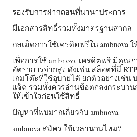
รองรับการฝากถอนที่นานาประการ
มีเอกสารสิทธิ์รวมทั้งมาตรฐานสากล
กลเม็ดการใช้เครดิตฟรีใน ambnova ให้
เพื่อการใช้ ambnova เครดิตฟรี มีคุณภ
อัตราการจ่ายสูง ดังเช่น สล็อตที่มี RT
เกมโต๊ะที่ใช้อุบายได้ ยกตัวอย่างเช่น
แจ็ค รวมทั้งควรอ่านข้อตกลงกระบวนก
ให้เข้าใจก่อนใช้สิทธิ์
ปัญหาที่พบมากเกี่ยวกับ ambnova
ambnova สมัคร ใช้เวลานานไหม?