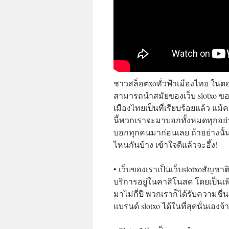
ชาวสล็อตxoทั่วฟ้าเมืองไทย ในตอ
สามารถนำสมัยของเว็บ slotxo ของ
เมืองไทยเป็นที่เรียบร้อยแล้ว 
นี้พวกเราจะมาบอกทั้งหมดทุกอย่า
บอกทุกคนมาก่อนเลย ถ้าอย่างนั้นส
ไหนกันบ้าง เข้าใจดีแล้วจะอึ้ง!
• เว็บของเราเป็นเว็บslotxoสัญชา
บริการอยู่ในคาสิโนสด โดยเป็นเพีย
มาไม่กี่ปี พวกเราก็ได้รับความ
แบรนด์ slotxo ได้ในที่สุดนั่นเองจ้า