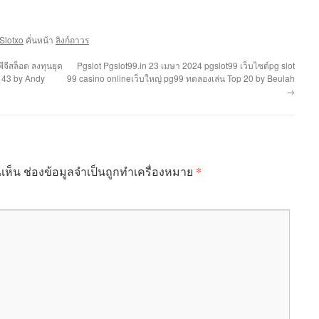
Slotxo
คั่นหน้า
ลิงก์ถาวร
ีจีสล็อต ลงทุนยุด
Pgslot Pgslot99.in 23 เมษา 2024 pgslot99 เว็บไซต์pg slot
p 43 by Andy
99 casino onlineเว็บใหญ่ pg99 ทดลองเล่น Top 20 by Beulah
→
*
เห็น
ช่องข้อมูลจำเป็นถูกทำเครื่องหมาย