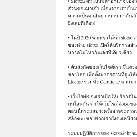
• Slotxo24hr เป็นมหาอำนาจของ
ส่วนของมาเก๊า เนื่องจากเราเป็นเ
ความเป็นมาอันยาวนาน มากับสกิ
ยิ่งเลยทีเดียว!
• ในปี 2020 พวกเราได้นำ slotxo
ส
ของค่าย slotxo เปิดให้บริการอย
หวาดไม่ไหวกันเลยทีเดียวเชียว
• ต้นสังกัดของเว็บไซต์เรา ขึ้นต
ของโลก เพื่อตั้งมาตรฐานที่สูงใ
License รวมทั้ง Certificate มากมา
• เว็บไซต์ของเราเปิดให้บริการใ
เหมือนกัน ทำให้เว็บไซต์slotxoขอ
ตอนนี้กระแสบางครั้งอาจจะดรอปล
สล็อตxo ของพวกเรายังคงเหนียวแน
ระบบปฏิบัติการของ slotxo24hr จะ