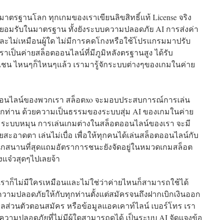
ที่มาตรฐานโลก ทุกเกมของเราเขียนลิขสิทธิ์แท้ License จริง
รยอมรับในมาตรฐาน ทั้งยังระบบความปลอดภัย AI การส่งค่า
ละไม่เหมือนผู้ใด ไม่มีการคดโกงหรือใช้โปรแกรมมาปรับ
าเป็นค่ายสล็อตออนไลน์ที่มีภูมิหลังตรฐานสูง ได้รับ
าเชน ไหนๆก็ไหนๆแล้ว เรามารู้จักระบบต่างๆของเกมในค่าย
ออนไลน์ของพวกเรา สล็อตxo จะมอบประสบการณ์การเล่น
กับทุกท่าน ด้วยความเป็นธรรมของระบบสุ่ม AI ของเกมในค่าย
ง ระบบหมุน การเล่นเกมต่างในสล็อตออนไลน์ของเรา จะมี
สะอาดตา เล่นไม่เบื่อ เพื่อให้ทุกคนได้เล่นสล็อตออนไลน์กับ
นุกสนานที่สุดแถมอัตราการชนะยังจัดอยู่ในหมวดเกมสล็อต
งแจ๋วสุดๆไปเลยจ้า
าก็ไม่มีใครเหมือนและไม่ใช่ว่าค่ายไหนก็สามารถใช้ได้
ามปลอดภัยให้กับทุกท่านตั้งแต่สมัครจนถึงฝากเบิกเงินออก
ูลส่วนตัวตอนสมัคร หรือข้อมูลแอคเคาท์ไลน์ เบอร์โทร เรา
ษาความปลอดภัยที่ไม่มีผู้ใดสามารถดูได้ เป็นระบบ AI จัดแจงข้อ