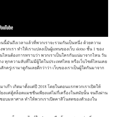
นนี้มันถึงเวลาแล้วที่พวกเราจะรวมกันเป็นหนึ่ง ด้วยความ
พวกเรา ทำให้เราแปลงเป็นผู้แทนของเว็บ slotxo ชั้น 1 ของ
แม้คนไหนต้องการทราบว่า พวกเราเป็นใครกันแน่มาจากไหน วัน
ง ทุกความลับที่ไม่มีผู้ใดในประเทศไทย หรือเว็บไซต์ไหนเคย
ักครู่เรามาดูกันเลยดีกว่าว่า เว็บของเราเป็นผู้ใดกันมาจาก
ติมาเก๊า เกิดมาตั้งแต่ปี 2018 โดยในตอนแรกพวกเราเปิดให้
งแค่ตู้สล็อตแมชชีนเพียงแต่ไม่กี่เครื่องในสมัยนั้น จนถึงผ่าน
ชื่นชอบมหาศาล ทำให้พวกเราเปิดคาสิโนสดของตัวเองใน