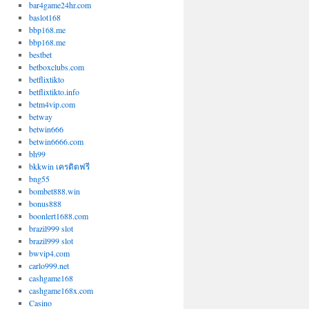
bar4game24hr.com
baslot168
bbp168.me
bbp168.me
bestbet
betboxclubs.com
betflixtikto
betflixtikto.info
betm4vip.com
betway
betwin666
betwin6666.com
bh99
bkkwin เครดิตฟรี
bng55
bombet888.win
bonus888
boonlert1688.com
brazil999 slot
brazil999 slot
bwvip4.com
carlo999.net
cashgame168
cashgame168x.com
Casino