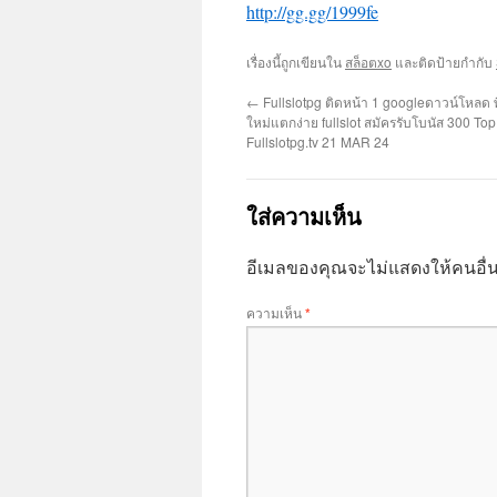
http://gg.gg/1999fe
เรื่องนี้ถูกเขียนใน
สล็อตxo
และติดป้ายกำกับ
←
Fullslotpg ติดหน้า 1 googleดาวน์โหลด พ
ใหม่แตกง่าย fullslot สมัครรับโบนัส 300 To
Fullslotpg.tv 21 MAR 24
ใส่ความเห็น
อีเมลของคุณจะไม่แสดงให้คนอื่น
ความเห็น
*