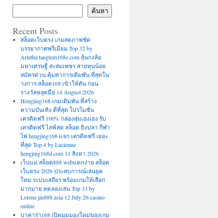
ค้นหา
Recent Posts
สล็อตเว็บตรง เกมสดภาพชัด
บรรยากาศพรีเมียม Top 32 by
Arletha tangtem168e.com ลุ้นกงล้อ
มหาเศรษฐี สะสมเพชร สายทุนน้อย
สมัครด่วน คุ้มค่าการเดิมพัน ที่สุดใน
วงการ สล็อต168 เข้าให้ทัน ก่อน
รางวัลหลุดมือ 14 August 2026
Hengjing168 เกมเดิมพัน ที่สร้าง
ความบันเทิง ดีที่สุด โปรโมชั่น
เครดิตฟรี 100% กล่องสุ่มเฮงเฮง รับ
เครดิตฟรี ไลฟ์สด สล็อต ยิงปลา กีฬา
ไพ่ hengjing168 แจก เครดิตฟรี เยอะ
ที่สุด Top 4 by Lucienne
hengjing168d.com 11 สิงหา 2026
เว็บแม่ สล็อต888 webแตกง่าย สล็อต
เว็บตรง 2026 ประสบการณ์เล่นยุค
ใหม่ ระบบเสถียร พร้อมเกมให้เลือก
มากมาย ทดลองเล่น Top 33 by
Lorene jin888.asia 12 July 26 casino
online
บาคาร่า168 เปิดมุมมองใหม่ของเกม