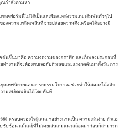
่คุณกำลังตามหา
พลตฟอร์มนี้ไม่ได้เป็นแค่เพียงแหล่งรวมเกมเดิมพันทั่วๆไป
 ของความเพลิดเพลินที่ช่วยปล่อยความตึงเครียดได้อย่างมี
ปพลิเคชันขึ้นมาคือ ความงดงามของกราฟิก และก็เพลงประกอบที่
วัยทำงานที่จะต้องพบเจอกับตัวเลขและแรงกดดันมาทั้งวัน การ
ในยุคเทพนิยายและอารยธรรมโบราณ ช่วยทำให้สมองได้สลับ
วามเพลิดเพลินได้โดยทันที
sy888 ครอบครองใจผู้เล่นมาอย่างนานเป็น ความเล่นง่าย ตัวแอ
ับซับซ้อน แม้แต่ผู้ที่ไม่เคยเล่นเกมแนวสล็อตมาก่อนก็สามารถ