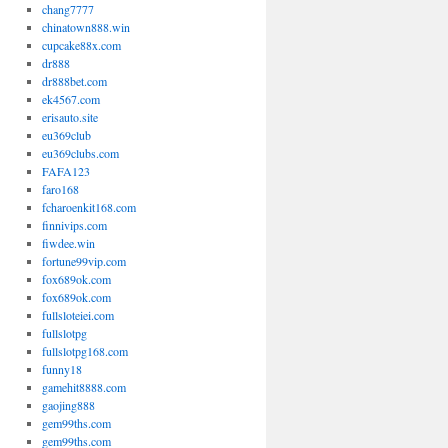
chang7777
chinatown888.win
cupcake88x.com
dr888
dr888bet.com
ek4567.com
erisauto.site
eu369club
eu369clubs.com
FAFA123
faro168
fcharoenkit168.com
finnivips.com
fiwdee.win
fortune99vip.com
fox689ok.com
fox689ok.com
fullsloteiei.com
fullslotpg
fullslotpg168.com
funny18
gamehit8888.com
gaojing888
gem99ths.com
gem99ths.com