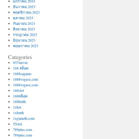
มกราคม 2024
ธันวาคม 2023
พฤศจิกายน 2023
ตุลาคม 2023
กันยายน 2023
สิงหาคม 2023
กรกฎาคม 2023
มิถุนายน 2023
พฤษภาคม 2023
Categories
037movie
168 สล็อต
1688sagame
1688vegasx.com
1688vegasx.com
168slot
168สล็อต
188betth
1xbet
1xbetth
1xgameth.com
55slot
789plus.com
789plus.com