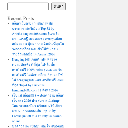
ค้นหา
Recent Posts
สล็อตเว็บตรง เกมสดภาพชัด
บรรยากาศพรีเมียม Top 32 by
Arletha tangtem168e.com ลุ้นกงล้อ
มหาเศรษฐี สะสมเพชร สายทุนน้อย
สมัครด่วน คุ้มค่าการเดิมพัน ที่สุดใน
วงการ สล็อต168 เข้าให้ทัน ก่อน
รางวัลหลุดมือ 14 August 2026
Hengjing168 เกมเดิมพัน ที่สร้าง
ความบันเทิง ดีที่สุด โปรโมชั่น
เครดิตฟรี 100% กล่องสุ่มเฮงเฮง รับ
เครดิตฟรี ไลฟ์สด สล็อต ยิงปลา กีฬา
ไพ่ hengjing168 แจก เครดิตฟรี เยอะ
ที่สุด Top 4 by Lucienne
hengjing168d.com 11 สิงหา 2026
เว็บแม่ สล็อต888 webแตกง่าย สล็อต
เว็บตรง 2026 ประสบการณ์เล่นยุค
ใหม่ ระบบเสถียร พร้อมเกมให้เลือก
มากมาย ทดลองเล่น Top 33 by
Lorene jin888.asia 12 July 26 casino
online
บาคาร่า168 เปิดมุมมองใหม่ของเกม