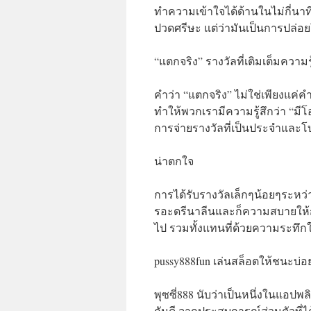
ทำความเข้าใจได้ด้านในไม่กี่นาท
ปวดศรีษะ แต่ว่ามันเป็นการปล่อย
“แตกจริง” รางวัลที่เติมเต็มความรู
คำว่า “แตกจริง” ไม่ใช่เพียงแค
ทำให้พวกเรามีความรู้สึกว่า “มีโ
การจ่ายรางวัลที่เป็นประจำและโ
น่าตกใจ
การได้รับรางวัลเล็กๆน้อยๆระหว่า
รอะดรีนาลีนและก็ความสบายให้ก
ไป รวมทั้งแทนที่ด้วยความระทึก
pussy888fun เล่นสล็อตให้ชนะบ่อ
พุซซี่888 นับว่าเป็นหนึ่งในแอปพ
กันดี จากประสบการณ์ส่วนตัวที่ได้