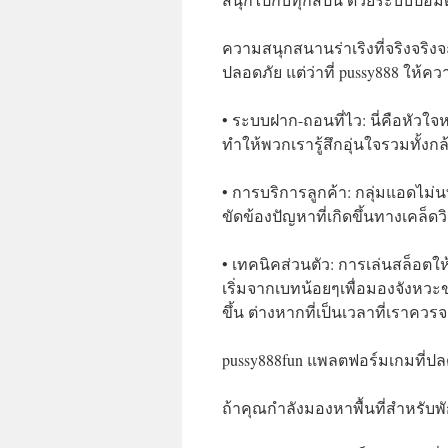
ความสนุกสนานร่าเริงที่จริงจริงจ
ปลอดภัย แต่ว่าที่ pussy888 ให้ค
• ระบบฝาก-ถอนที่ไว: นี่คือหัวใ
ทำให้พวกเรารู้สึกอุ่นใจรวมทั้งกล้า
• การบริการลูกค้า: กลุ่มแอดไม่น
ขัดข้องปัญหาที่เกิดขึ้นทางเคล็ดวิ
• เทคนิคส่วนตัว: การเล่นสล็อต
เริ่มจากเบทน้อยๆเพื่อมองจังหวะข
ขึ้น ต่างหากที่เป็นเวลาที่เราควร
pussy888fun แพลตฟอร์มเกมที่ปล
ถ้าคุณกำลังมองหาพื้นที่สำหรับพ