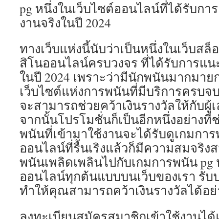
pg หนึ่งในเว็บไซต์ออนไลน์ที่ได้รับกา
งานจริงในปี 2024
ทางเว็บแห่งนี้นับว่าเป็นหนึ่งในเว็บสล
สิโนออนไลน์ครบวงจร ที่ได้รับการแนะ
ในปี 2024 เพราะว่ามีนักพนันมากมายก
เว็บไซต์แห่งการพนันที่มีบริการครบจบ 
จะสามารถช่วยคว้าเงินรางวัลให้กับผู้เ
จากนั้นโปรโมชั่นก็เป็นอีกหนึ่งอย่างที่ช่
พนันที่เข้ามาใช้งานจะได้รับดูเกมกา
ออนไลน์ที่รื้นเริงแล้วก็มีความสมจริงส
พนันเพลิดเพลินไปกับเกมการพนัน pg 
ออนไลน์ทุกต้นแบบบนเว็บของเรา รับป
ทำให้คุณสามารถคว้าเงินรางวัลได้อย่
ลงทะเบียนสมัครสมาชิกเข้าใช้งานได้แล