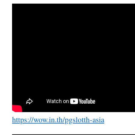
https://wow.in.th/pgslotth-asia