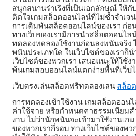
สนุกสนานร่าเริงที่เป็นเอกลักษณ์ ให้กับ
ติดใจเกมสล็อตออนไลน์ที่ไม่ซ้ำจำเจน่
การเดิมพันสล็อตออนไลน์ของเรา ก่อนท
ทางเว็บของเรามีการนำสล็อตออนไลน์พ
ทดลองทดลองใช้งานก่อนลงพนันจริง 
พนันประเภทใด ในเว็บไซต์ของเราก็นำม
เว็บไซต์ของพวกเรา เสนอแนะให้ใช้งาน
พ้นเกมสอบออนไลน์แตกง่ายพื้นที่เว็บ
เว็บตรงเล่นสล็อตฟรีทดลองเล่น
สล็อ
การทดลองเข้าใช้งาน เกมสล็อตออนไลน์
ค่าใช้จ่าย หรือกำหนดค่าธรรมเนียมส
งาน ไม่ว่านักพนันจะเข้ามาใช้งานเกม
ของพวกเรากี่รอบ ทางเว็บไซต์ของพวกเ