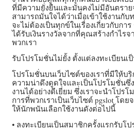
ที่มีความยั่งยืนและมั่นคงไม่มีอันตรา
สามารถมั่นใจได้ว่าเมื่อเข้าใช้งานกับท
จะไม่ต้องเป็นทุกข์ในเรื่องเกี่ยวกับกา
ได้รับเงินรางวัลจากที่คุณสร้างกำไร
พวกเรา
รับโปรโมชั่นไม่ยั้ง ตั้งแต่ลงทะเบียนเ
โปรโมชั่นบนเว็บไซต์ของเราที่มีให้บริ
ความน่าดึงดูดใจและเป็นโปรโมชั่นซึ่ง
งานได้อย่างดีเยี่ยม ซึ่งเราจะนำโปรโ
การที่พวกเราเป็นเว็บไซต์ pgslot โดย
ให้นักพนันเลือกใช้งานดังต่อไปนี้
• ลงทะเบียนเป็นสมาชิกครั้งแรกรับโป