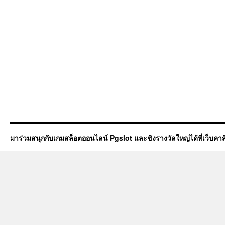
มาร่วมสนุกกับเกมสล็อตออนไลน์ Pgslot และชิงรางวัลใหญ่ได้ที่เว็บคา