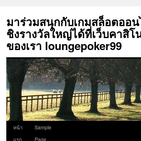
มาร่วมสนุกกับเกมสล็อตออน
ชิงรางวัลใหญ่ได้ที่เว็บคาสิโน
ของเรา loungepoker99
ข้าม
หน้า
Sample
ไป
แรก
Page