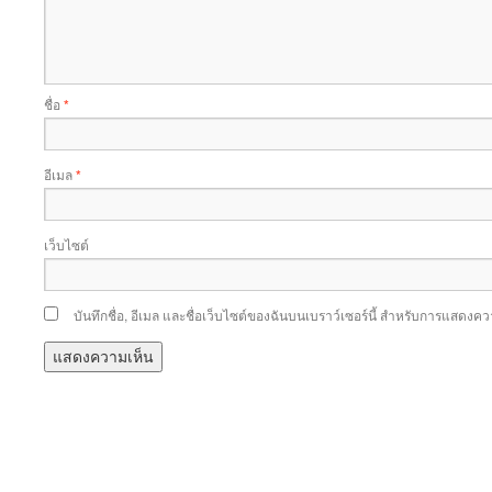
ชื่อ
*
อีเมล
*
เว็บไซต์
บันทึกชื่อ, อีเมล และชื่อเว็บไซต์ของฉันบนเบราว์เซอร์นี้ สำหรับการแสดงคว