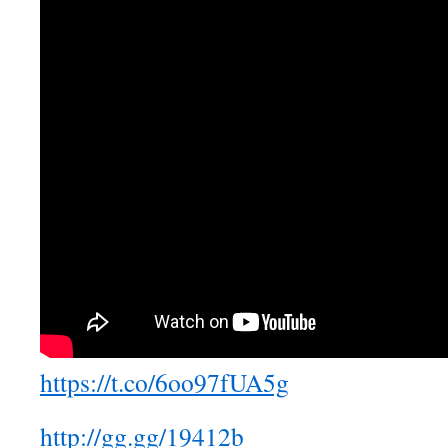
https://t.co/6oo97fUA5g
http://gg.gg/19412b