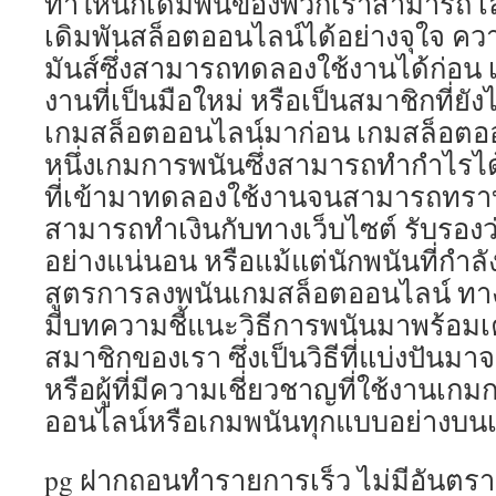
ทำให้นักเดิมพันของพวกเราสามารถ เ
เดิมพันสล็อตออนไลน์ได้อย่างจุใจ คว
มันส์ซึ่งสามารถทดลองใช้งานได้ก่อน เป
งานที่เป็นมือใหม่ หรือเป็นสมาชิกที่ยั
เกมสล็อตออนไลน์มาก่อน เกมสล็อตออน
หนึ่งเกมการพนันซึ่งสามารถทำกำไรได้
ที่เข้ามาทดลองใช้งานจนสามารถทราบเ
สามารถทำเงินกับทางเว็บไซต์ รับรองว
อย่างแน่นอน หรือแม้แต่นักพนันที่กำ
สูตรการลงพนันเกมสล็อตออนไลน์ ทา
มีบทความชี้แนะวิธีการพนันมาพร้อมเคล
สมาชิกของเรา ซึ่งเป็นวิธีที่แบ่งปัน
หรือผู้ที่มีความเชี่ยวชาญที่ใช้งานเก
ออนไลน์หรือเกมพนันทุกแบบอย่างบนเว็
pg ฝากถอนทำรายการเร็ว ไม่มีอันตรา