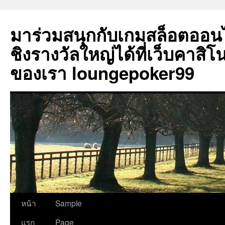
มาร่วมสนุกกับเกมสล็อตออน
ชิงรางวัลใหญ่ได้ที่เว็บคาสิโน
ของเรา loungepoker99
ข้าม
หน้า
Sample
ไป
แรก
Page