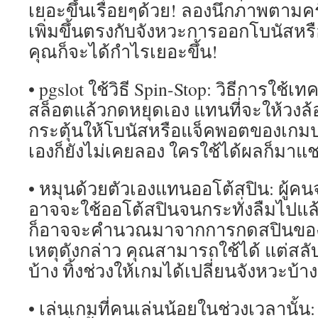
เยอะขึ้นเรื่อยๆด้วย! ลองนึกภาพตามคร
เพิ่มขึ้นตรงกับจังหวะการออกโบนัสห
คุณก็จะได้กำไรเยอะขึ้น!
• pgslot ใช้วิธี Spin-Stop: วิธีการใช้เท
สล็อตแล้วกดหยุดเอง แทนที่จะให้วงล้
กระตุ้นให้โบนัสหรือแจ็คพอตของเกมปล
เองก็ยังไม่เคยลอง ใครใช้ได้ผลก็มาแช
• หมุนด้วยตัวเองแทนออโต้สปิน: ผู้ค
อาจจะใช้ออโต้สปินจนกระทั่งลืมไปแล้ว
ก็อาจจะคำนวณมาจากการกดสปินของพ
เหตุดังกล่าว คุณสามารถใช้ได้ แต่สล
บ้าง ทิ้งช่วงให้เกมได้เปลี่ยนจังหวะบ้าง
• เล่นเกมที่คนเล่นน้อยในช่วงเวลานั้