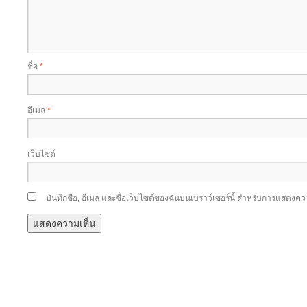
ชื่อ
*
อีเมล
*
เว็บไซต์
บันทึกชื่อ, อีเมล และชื่อเว็บไซต์ของฉันบนเบราว์เซอร์นี้ สำหรับการแสดงคว