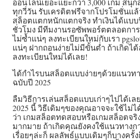
ออนไลน์เยอะแยะกว่า 3,000 เกม สนุ
ทุกวี่วัน รับเครดิตฟรีจากโปรโมชั่นแล
สล็อตแตกหนักแตกจริง ทำเงินได้แบบฟ
ชั่วโมง มีทีมงานรอซัพพอร์ตตลอดการ
ไม่ซ้ำแน่ๆ ลงทะเบียนใหม่กับเรา pgslot
แน่ๆ ฝากถอนง่ายไม่มีขั้นต่ำ ถ้าเกิด
ลงทะเบียนใหม่ได้เลย!
ได้กำไรบนสล็อตแบบง่ายๆด้วยแนวทา
ฉบับปี 2025
ลืมวิธีการเล่นสล็อตแบบเก่าๆไปได้เลยค
2025 นี้ วิธีเดิมๆของคุณอาจจะใช้ไม่ไ
ว่า เกมสล็อตทดสอบหรือเกมสล็อตจริ
มากมาย ถ้าเกิดคุณยังคงใช้แนวทางก
เรื่อยๆล่ะก็ ผลลัพธ์แบบเดิมๆก็บางคร