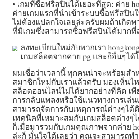
• เกมที่ซื้อฟรีสปินได้เยอะที่สุด: ค่าย 
ค่ายเกมแรกที่นำเข้าระบบซื้อฟรีสปินใ
ไม่ต้องแปลกใจเลยล่ะครับผมถ้าเกิดพ
ที่มีเกมซึ่งสามารถซื้อฟรีสปินได้มากที่
ลงทะเบียนใหม่กับพวกเรา hongkong45
เกมสล็อตจากค่าย pg และก็อื่นๆได้
ผมเชื่อว่าเวลานี้ ทุกคนน่าจะพร้อมสำ
สมาชิกใหม่กับเราแล้วครับ มองเห็นไห
สล็อตออนไลน์ไม่ได้ยากอย่างที่คิด เ
การกลับแพลงหรือใช้แนวทางการเล่นแบ
สามารถจัดการกับเหตุการณ์ต่างๆได้ดิ
เทคนิคที่เหมาะสมกับเกมสล็อตต่างๆได้
ก็เมื่อมารวมกับเกมคุณภาพจากค่าย h
ล่ะก็ มั่นใจได้เลยว่า คุณจะสามารถทำ