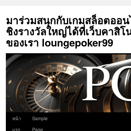
มาร่วมสนุกกับเกมสล็อตออน
ชิงรางวัลใหญ่ได้ที่เว็บคาสิโน
ของเรา loungepoker99
ข้าม
หน้า
Sample
ไป
แรก
Page