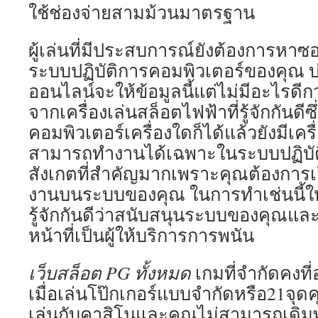
ใช้ช่องจ่ายสามม้วนมาตรฐาน
ผู้เล่นที่มีประสบการณ์ยังต้องการหาซอฟ
ระบบปฏิบัติการคอมพิวเตอร์ของคุณ บ่อ
ออนไลน์จะให้ข้อมูลนี้แต่ไม่มีอะไรดีก
จากเครื่องเล่นสล็อตไฟฟ้าที่รู้จักกันด
คอมพิวเตอร์เครื่องใดก็ได้แล้วยังมีเครื
สามารถทํางานได้เฉพาะในระบบปฏิบัติ
สังเกตที่สําคัญมากเพราะคุณต้องการเว
งานบนระบบของคุณ ในการทําเช่นนี้ให
รู้จักกันดีว่าสนับสนุนระบบของคุณและ
หน้าที่เป็นผู้ให้บริการการพนัน
เว็บสล็อต PG ทั้งหมด
เกมที่จํากัดคงที่
เมื่อเล่นโป๊กเกอร์แบบจํากัดหรือ21จุดค
เล่นกับคาสิโนและคุณไม่สามารถเดิมพ