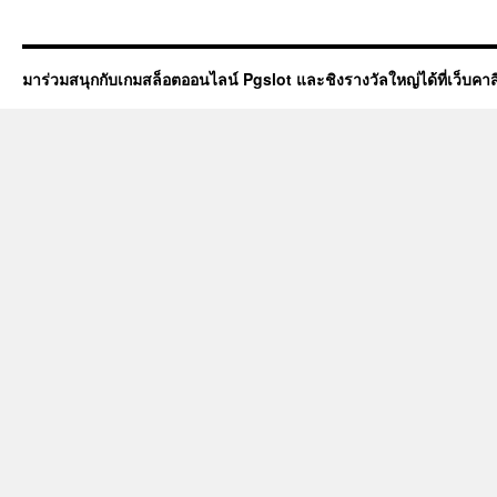
มาร่วมสนุกกับเกมสล็อตออนไลน์ Pgslot และชิงรางวัลใหญ่ได้ที่เว็บคา