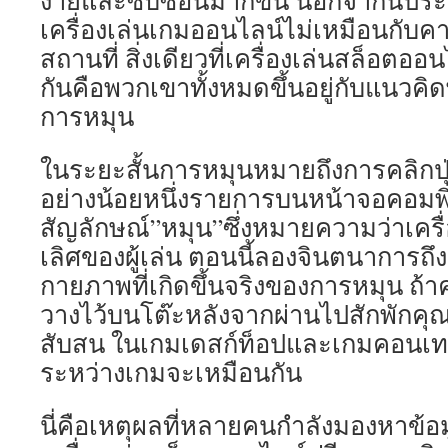
ง่ายและซับซ้อนมากขึ้น นอกจากนี้ป
เครื่องเล่นเกมออนไลน์ไม่เหมือนกับคา
สถานที่ สิ่งเดียวที่เครื่องเล่นสล็อตออ
กันคือพวกเขาทั้งหมดขึ้นอยู่กับแนวค
การหมุน
ในระยะสั้นการหมุนหมายถึงการคลิกปุ่ม
อย่างน้อยหนึ่งรายการบนหน้าจอคอมพิ
สัญลักษณ์”หมุน”ซึ่งหมายความว่าเครื
เลิศของผู้เล่น ตอนนี้ลองจินตนาการ
กายภาพที่เกิดขึ้นจริงของการหมุน ถ
วางไว้บนโต๊ะหลังจากผ่านไปสักพักคุ
สับสน ในเกมเดสก์ท็อปและเกมคอนเทนเนอ
ระหว่างเกมจะเหมือนกัน
นี่คือเหตุผลที่หลายคนกําลังมองหาข้อมู