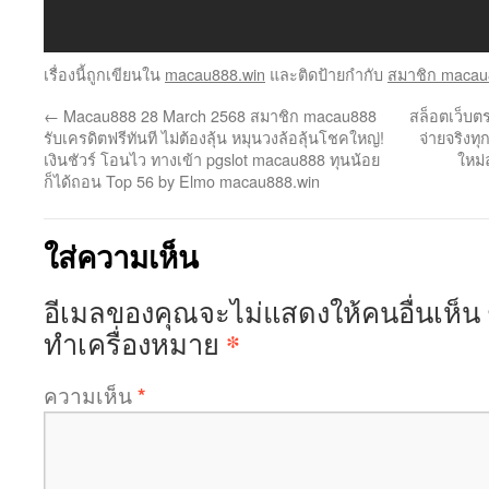
เรื่องนี้ถูกเขียนใน
macau888.win
และติดป้ายกำกับ
สมาชิก macau
←
Macau888 28 March 2568 สมาชิก macau888
สล็อตเว็บตร
รับเครดิตฟรีทันที ไม่ต้องลุ้น หมุนวงล้อลุ้นโชคใหญ่!
จ่ายจริงทุ
เงินชัวร์ โอนไว ทางเข้า pgslot macau888 ทุนน้อย
ใหม่
ก็ได้ถอน Top 56 by Elmo macau888.win
ใส่ความเห็น
อีเมลของคุณจะไม่แสดงให้คนอื่นเห็น
*
ทำเครื่องหมาย
ความเห็น
*