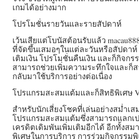
เกมได้อย่างมาก
โปรโมชั่นรายวันและรายสัปดาห์
เว้นเสียแต่โบนัสต้อนรับแล้ว macau888
ที่จัดขึ้นเสมอๆในแต่ละวันหรือสัปดาห์ 
เติมเงิน โปรโมชั่นคืนเงิน และก็กิจก
สามารถช่วยเพิ่มความระทึกใจและก็สร้า
กลับมาใช้บริการอย่างต่อเนื่อง
โปรแกรมสะสมแต้มและก็สิทธิพิเศษ 
สำหรับนักเสี่ยงโชคที่เล่นอย่างสม่ำเส
โปรแกรมสะสมแต้มซึ่งสามารถแลกเปล
เครดิตเดิมพันเพิ่มเติมอีกได้ อีกทั้งสมา
พิเศษในการบริการ การร่วมกิจกรรมพ