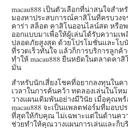
macau888 เป็นตัวเลือกที่น่าสนใจสำหร
มองหาประสบการณ์คาสิโนที่ครบวงจร 
คาร่า สล็อต คาสิโนออนไลน์สด หรือพน
ออกแบบมาเพื่อให้ผู้เล่นได้รับความเ
ปลอดภัยสูงสุด ด้วยโปรโมชั่นและโบนั
ที่รวดเร็วทันใจ แล้วก็การบริการลูกค้
ทำให้ macau888 ยืนหยัดในตลาดคาสิโ
มั่น
สำหรับนักเสี่ยงโชคที่อยากลงทุนในค
เวลาในการค้นคว้า ทดลองเล่นในโหมด
วางแผนเดิมพันอย่างมีวินัย เมื่อคุณพร้
macau888 จะเป็นแพลตฟอร์มที่มอบประส
ที่สุดให้กับคุณ ไม่เฉพาะแต่ในด้านควา
ช่วยทำให้คุณวางแผนการเล่นและก็บร