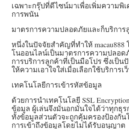
เฉพาะกรุ๊ปที่ดีไซน์มาเพื่อเพิ่มความ
การพนัน
มาตรการความปลอดภัยและก็บริการลู
หนึ่งในปัจจัยสำคัญที่ทำให้ macau88
โนออนไลน์เป็นมาตรการความปลอดภัยท
การบริการลูกค้าที่เป็นมือโปร ซึ่งเป็นป
ให้ความเอาใจใส่เมื่อเลือกใช้บริการเ
เทคโนโลยีการเข้ารหัสข้อมูล
ด้วยการนำเทคโนโลยี SSL Encryption
ข้อมูล ผู้เล่นจึงมั่นอกมั่นใจได้ว่าท
ทั้งข้อมูลส่วนตัวจะถูกคุ้มครองป้องก
การเข้าถึงข้อมูลโดยไม่ได้รับอนุญาต