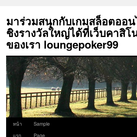
มาร่วมสนุกกับเกมสล็อตออน
ชิงรางวัลใหญ่ได้ที่เว็บคาสิโน
ของเรา loungepoker99
ข้าม
หน้า
Sample
ไป
แรก
Page