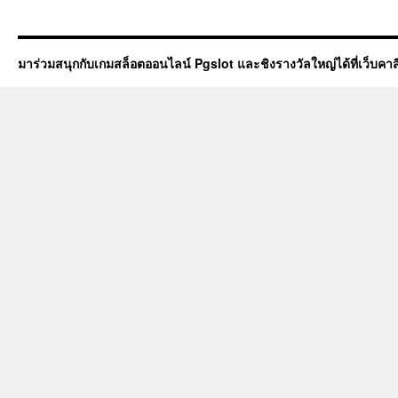
มาร่วมสนุกกับเกมสล็อตออนไลน์ Pgslot และชิงรางวัลใหญ่ได้ที่เว็บคา