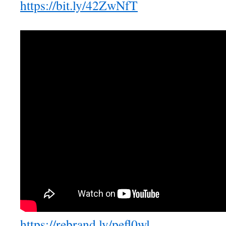
https://bit.ly/42ZwNfT
https://rebrand.ly/pefl0wl