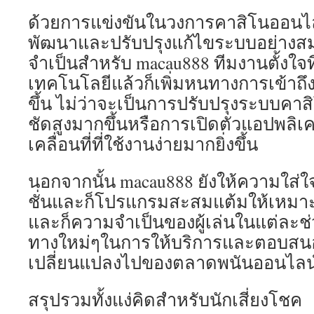
ด้วยการแข่งขันในวงการคาสิโนออนไลน
พัฒนาและปรับปรุงแก้ไขระบบอย่างสม
จำเป็นสำหรับ macau888 ทีมงานตั้งใจที
เทคโนโลยีแล้วก็เพิ่มหนทางการเข้าถึงให
ขึ้น ไม่ว่าจะเป็นการปรับปรุงระบบค
ชัดสูงมากขึ้นหรือการเปิดตัวแอปพลิเ
เคลื่อนที่ที่ใช้งานง่ายมากยิ่งขึ้น
นอกจากนั้น macau888 ยังให้ความใส่
ชั่นและก็โปรแกรมสะสมแต้มให้เหม
และก็ความจำเป็นของผู้เล่นในแต่ละ
ทางใหม่ๆในการให้บริการและตอบสนอ
เปลี่ยนแปลงไปของตลาดพนันออนไลน
สรุปรวมทั้งแง่คิดสำหรับนักเสี่ยงโชค