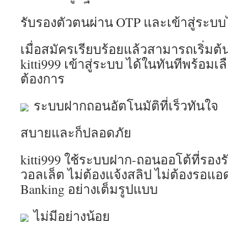
รับรองตัวตนผ่าน OTP และเข้าสู่ระบบ
เมื่อสมัครเรียบร้อยแล้วสามารถเริ่มต
kitti999 เข้าสู่ระบบ ได้ในทันทีพร้อมเล
ต้องการ
ระบบฝากถอนอัตโนมัติที่เร็วทันใจ
สบายและก็ปลอดภัย
kitti999 ใช้ระบบฝาก-ถอนออโต้ที่รองร
วอลเล็ต ไม่ต้องแจ้งสลิป ไม่ต้องรอแอ
Banking อย่างเต็มรูปแบบ
ไม่มีอย่างน้อย