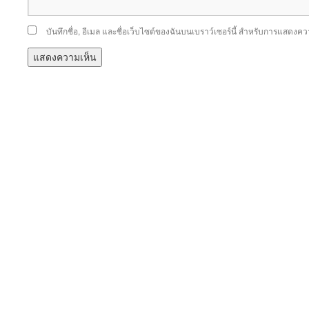
บันทึกชื่อ, อีเมล และชื่อเว็บไซต์ของฉันบนเบราว์เซอร์นี้ สำหรับการแสดงคว