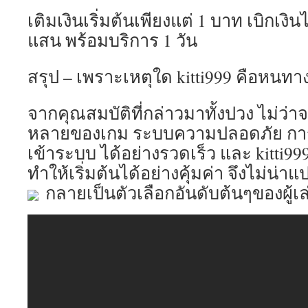
เติมเงินเริ่มต้นเพียงแต่ 1 บาท เบิกเงิน
แสน พร้อมบริการ 1 วัน
สรุป – เพราะเหตุใด kitti999 คือหนทาง
จากคุณสมบัติที่กล่าวมาทั้งปวง ไม่ว
หลายของเกม ระบบความปลอดภัย การสม
เข้าระบบ ได้อย่างรวดเร็ว และ kitti999
ทำให้เริ่มต้นได้อย่างคุ้มค่า จึงไม่น่าแ
กลายเป็นตัวเลือกอันดับต้นๆของผู้