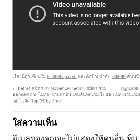
เรื่องนี้ถูกเขียนใน
kitti999vip.com
และติดป้ายกำกับ
kitti999
คั่นหน
←
betm4 สมัคร 31 November betm4 สมัคร รวม
pggold88
สล็อตทุกค่าย ไม่ต้องรอแอดมิน เล่นลื่นทุกเกม โบนัส
แหล่งรวมเกมท
เข้าไวจัด Top 95 by Traci
ใส่ความเห็น
อีเมลของคุณจะไม่แสดงให้คนอื่นเห็น