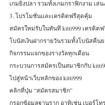
เกมยิงปลา รวมทั้งเกมกราฟิกงาม เล่นง่
3. โปรโมชั่นและเครดิตฟรีสุดคุ้ม
สมัครใหม่รับในทันที kitti999 เครดิตฟร
โบนัสเงินฝากรายวันรวมทั้งโบนัสคืนย
กิจกรรมแจกของรางวัลทุกเดือน
กระบวนการสมัครเป็นสมาชิกกับ kitti
ไปสู่หน้าเว็บหลักของ kitti999
คลิกที่ปุ่ม “สมัครสมาชิก”
กรอกข้อมูลฐานราก อาทิเช่น เบอร์โทรศ