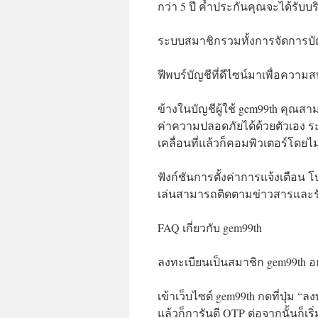
กว่า 5 ปี ค้ำประกันคุณจะได้รับบร
ระบบสมาชิกรวมทั้งการจัดการบั
ฟีพบร์บัญชีที่ดีไซน์มาเพื่อความ
ข้างในบัญชีผู้ใช้ gem99th คุณส
ค่าความปลอดภัยได้ด้วยตัวเอง ระ
เคลื่อนที่แล้วก็คอมพิวเตอร์โดย
ฟังก์ชันการตั้งค่าการแจ้งเตือน โป
เล่นสามารถติดตามข่าวสารและรั
FAQ เกี่ยวกับ gem99th
ลงทะเบียนเป็นสมาชิก gem99th อ
เข้าเว็บไซต์ gem99th กดที่ปุ่ม 
แล้วก็การันตี OTP ต่อจากนั้นก็เริ