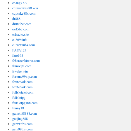
chang7777
chinatown888.win
cupcake88x.com
dr888
dr888bet.com
ek4567.com
erisauto.site
eu369club
eu369clubs.com
FAFA123
faro168
fcharoenkit168.com
finnivips.com
fiwdee.win
fortune99vip.com
fox689ok.com
fox689ok.com
fullsloteiei.com
fullslotpg
fullslotpg168.com
funny18
gamehit8888.com
gaojing888
gem99ths.com
gem99ths.com