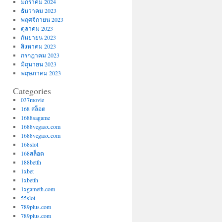
มกราคม 2024
ธันวาคม 2023
พฤศจิกายน 2023
ตุลาคม 2023
กันยายน 2023
สิงหาคม 2023
กรกฎาคม 2023
มิถุนายน 2023
พฤษภาคม 2023
Categories
037movie
168 สล็อต
1688sagame
1688vegasx.com
1688vegasx.com
168slot
168สล็อต
188betth
1xbet
1xbetth
1xgameth.com
55slot
789plus.com
789plus.com