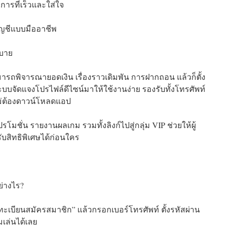
ิการที่เร็วและใส่ใจ
ญชีแบบมืออาชีพ
สบาย
ามารถพิจารณายอดเงิน เรื่องราวเดิมพัน การฝากถอน แล้วก็ตั้ง
บบจัดแจงโปรไฟล์ดีไซน์มาให้ใช้งานง่าย รองรับทั้งโทรศัพท์
ไม่ต้องดาวน์โหลดแอป
รโมชั่น รายงานผลเกม รวมทั้งลิงก์ไปสู่กลุ่ม VIP ช่วยให้ผู้
บสิทธิพิเศษได้ก่อนใคร
ย่างไร?
“ลงทะเบียนสมัครสมาชิก” แล้วกรอกเบอร์โทรศัพท์ ตั้งรหัสผ่าน
่มเล่นได้เลย