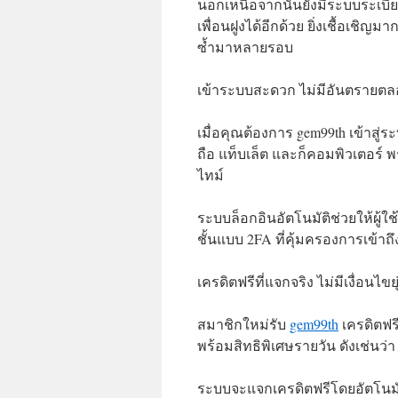
นอกเหนือจากนั้นยังมีระบบระเบี
เพื่อนฝูงได้อีกด้วย ยิ่งเชื้อเชิญ
ซ้ำมาหลายรอบ
เข้าระบบสะดวก ไม่มีอันตรายต
เมื่อคุณต้องการ gem99th เข้าสู่ร
ถือ แท็บเล็ต และก็คอมพิวเตอร์
ไทม์
ระบบล็อกอินอัตโนมัติช่วยให้ผู้
ชั้นแบบ 2FA ที่คุ้มครองการเข้าถ
เครดิตฟรีที่แจกจริง ไม่มีเงื่อนไขย
สมาชิกใหม่รับ
gem99th
เครดิตฟรี
พร้อมสิทธิพิเศษรายวัน ดังเช่นว
ระบบจะแจกเครดิตฟรีโดยอัตโนมัต