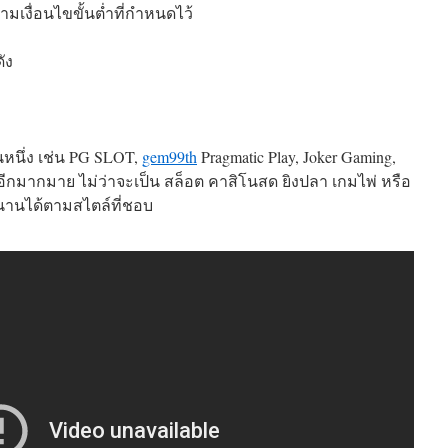
มเงื่อนไขขั้นต่ำที่กำหนดไว้
ัง
นหนึ่ง เช่น PG SLOT,
gem99th
Pragmatic Play, Joker Gaming,
ๆอีกมากมาย ไม่ว่าจะเป็น สล็อต คาสิโนสด ยิงปลา เกมไพ่ หรือ
านได้ตามสไตล์ที่ชอบ