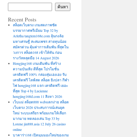
ค้นหา
Recent Posts
สล็อตเว็บตรง เกมสดภาพชัด
บรรยากาศพรีเมียม Top 32 by
Arletha tangtem168e.com ลุ้นกงล้อ
มหาเศรษฐี สะสมเพชร สายทุนน้อย
สมัครด่วน คุ้มค่าการเดิมพัน ที่สุดใน
วงการ สล็อต168 เข้าให้ทัน ก่อน
รางวัลหลุดมือ 14 August 2026
Hengjing168 เกมเดิมพัน ที่สร้าง
ความบันเทิง ดีที่สุด โปรโมชั่น
เครดิตฟรี 100% กล่องสุ่มเฮงเฮง รับ
เครดิตฟรี ไลฟ์สด สล็อต ยิงปลา กีฬา
ไพ่ hengjing168 แจก เครดิตฟรี เยอะ
ที่สุด Top 4 by Lucienne
hengjing168d.com 11 สิงหา 2026
เว็บแม่ สล็อต888 webแตกง่าย สล็อต
เว็บตรง 2026 ประสบการณ์เล่นยุค
ใหม่ ระบบเสถียร พร้อมเกมให้เลือก
มากมาย ทดลองเล่น Top 33 by
Lorene jin888.asia 12 July 26 casino
online
บาคาร่า168 เปิดมุมมองใหม่ของเกม