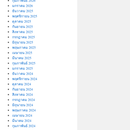
กุมภาพันธ์ 2026
มกราคม 2026
ธันวาคม 2025
พฤศจิกายน 2025
ตุลาคม 2025
กันยายน 2025
สิงหาคม 2025
กรกฎาคม 2025
มิถุนายน 2025
พฤษภาคม 2025
เมษายน 2025
มีนาคม 2025
กุมภาพันธ์ 2025
มกราคม 2025
ธันวาคม 2024
พฤศจิกายน 2024
ตุลาคม 2024
กันยายน 2024
สิงหาคม 2024
กรกฎาคม 2024
มิถุนายน 2024
พฤษภาคม 2024
เมษายน 2024
มีนาคม 2024
กุมภาพันธ์ 2024