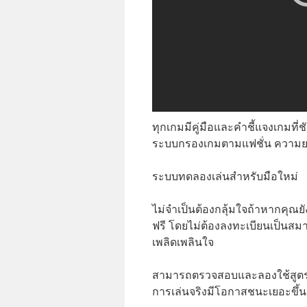
ทุกเกมมีคู่มือและคำชี้แจงเกมที
ระบบกรองเกมตามแฟชั่น ความย
ระบบทดลองเล่นสำหรับมือใหม่
ไม่จำเป็นต้องกลุ้มใจถ้าหากคุณ
ฟรี โดยไม่ต้องลงทะเบียนเป็นสมาช
เพลิดเพลินใจ
สามารถตรวจสอบและลองใช้สูตร เท
การเล่นจริงมีโอกาสชนะเยอะขึ้นเ