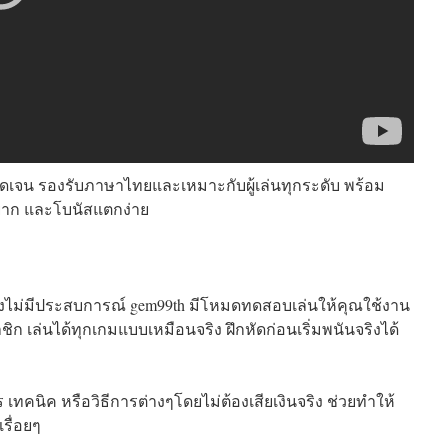
่ชัดเจน รองรับภาษาไทยและเหมาะกับผู้เล่นทุกระดับ พร้อม
าก และโบนัสแตกง่าย
ยังไม่มีประสบการณ์ gem99th มีโหมดทดสอบเล่นให้คุณใช้งาน
ิก เล่นได้ทุกเกมแบบเหมือนจริง ฝึกหัดก่อนเริ่มพนันจริงได้
คนิค หรือวิธีการต่างๆโดยไม่ต้องเสียเงินจริง ช่วยทำให้
รื่อยๆ