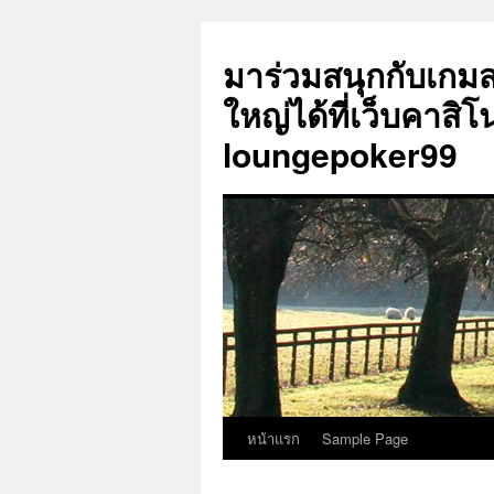
มาร่วมสนุกกับเกมส
ใหญ่ได้ที่เว็บคาสิโ
loungepoker99
หน้าแรก
Sample Page
ข้าม
ไป