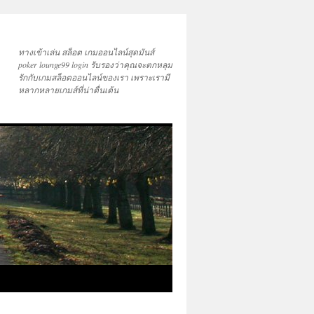
ทางเข้าเล่น สล็อต เกมออนไลน์สุดมันส์
poker lounge99 login รับรองว่าคุณจะตกหลุม
รักกับเกมสล็อตออนไลน์ของเรา เพราะเรามี
หลากหลายเกมส์ที่น่าตื่นเต้น