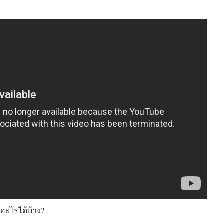
มอะไรได้บ้าง?