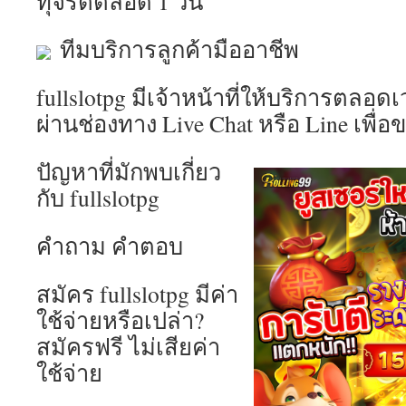
ทุจริตตลอด 1 วัน
ทีมบริการลูกค้ามืออาชีพ
fullslotpg มีเจ้าหน้าที่ให้บริการตลอ
ผ่านช่องทาง Live Chat หรือ Line เพื่อ
ปัญหาที่มักพบเกี่ยว
กับ fullslotpg
คำถาม คำตอบ
สมัคร fullslotpg มีค่า
ใช้จ่ายหรือเปล่า?
สมัครฟรี ไม่เสียค่า
ใช้จ่าย