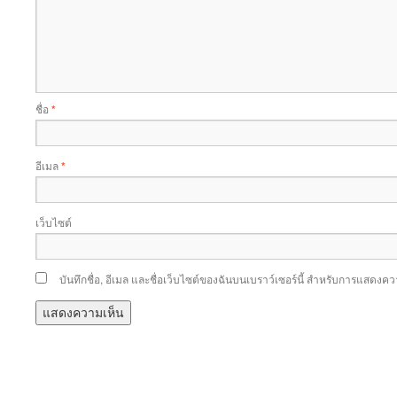
ชื่อ
*
อีเมล
*
เว็บไซต์
บันทึกชื่อ, อีเมล และชื่อเว็บไซต์ของฉันบนเบราว์เซอร์นี้ สำหรับการแสดงคว