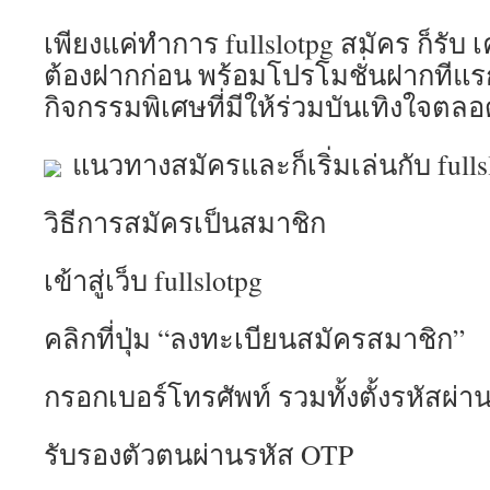
เพียงแค่ทำการ fullslotpg สมัคร ก็รับ 
ต้องฝากก่อน พร้อมโปรโมชั่นฝากทีแรกร
กิจกรรมพิเศษที่มีให้ร่วมบันเทิงใจตลอด
แนวทางสมัครและก็เริ่มเล่นกับ fulls
วิธีการสมัครเป็นสมาชิก
เข้าสู่เว็บ fullslotpg
คลิกที่ปุ่ม “ลงทะเบียนสมัครสมาชิก”
กรอกเบอร์โทรศัพท์ รวมทั้งตั้งรหัสผ่า
รับรองตัวตนผ่านรหัส OTP