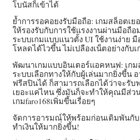
โบนัสก็เข้าได้
ย้ำการรอคอยงรับมือถือ: เกมสล็อตเ
ให้รองรับกับการใช้แรงงานผ่านมือถือมา
ระบบเกมแบบแนวตั้ง UI ใช้งานง่าย มื
โหลดได้ไวขึ้น ไม่เปลืองเน็ตอย่างกับ
พัฒนาเกมแบบอินเตอร์แอคหนฟ: เกมสล
ระบบเลือกทางให้กับผู้เล่นมากยิ่งขึ้น อา
ฟรีสปินได้ ก็สามารถเลือกได้ว่าจะรับ
เยอะแค่ไหน ซึ่งมันก็จะทำให้คุณมีส่ว
เกมfaro168เพิ่มขึ้นเรื่อยๆ
จัดการอารมณ์ให้พร้อมก่อนเดิมพันกับ 
ทำเงินให้มากยิ่งขึ้น!