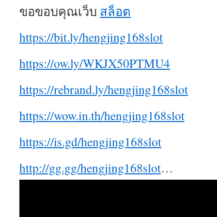
ขอขอบคุณเว็บ
สล็อต
https://bit.ly/hengjing168slot
https://ow.ly/WKJX50PTMU4
https://rebrand.ly/hengjing168slot
https://wow.in.th/hengjing168slot
https://is.gd/hengjing168slot
http://gg.gg/hengjing168slot
…