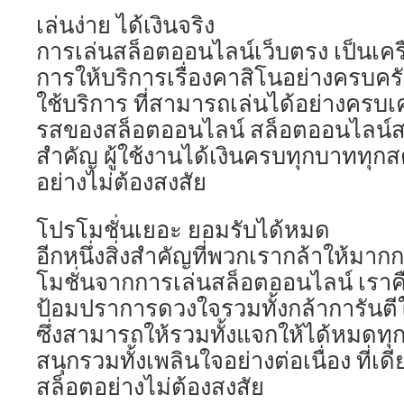
เล่นง่าย ได้เงินจริง
การเล่นสล็อตออนไลน์เว็บตรง เป็นเครื
การให้บริการเรื่องคาสิโนอย่างครบครัน
ใช้บริการ ที่สามารถเล่นได้อย่างครบเค
รสของสล็อตออนไลน์ สล็อตออนไลน์สาม
สำคัญ ผู้ใช้งานได้เงินครบทุกบาททุก
อย่างไม่ต้องสงสัย
โปรโมชั่นเยอะ ยอมรับได้หมด
อีกหนึ่งสิ่งสำคัญที่พวกเรากล้าให้มากก
โมชั่นจากการเล่นสล็อตออนไลน์ เราคื
ป้อมปราการดวงใจรวมทั้งกล้าการันต
ซึ่งสามารถให้รวมทั้งแจกให้ได้หมดทุก
สนุกรวมทั้งเพลินใจอย่างต่อเนื่อง ที่เด
สล็อตอย่างไม่ต้องสงสัย