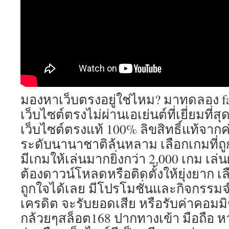
fullslotp
18
มีนาคม
26
มองหาเว็บตรงอยู่ใช่ไหม? มาทดลอง fa
เว็บไซต์ตรงไม่ผ่านเอเย่นต์ที่เยี่ยมที่สุ
เว็บไซต์ตรงแท้ 100% ลิขสิทธิ์แท้จาก
ระดับนานาชาติล้นหลาม เลือกเกมที่ถู
มีเกมให้เล่นมากยิ่งกว่า 2,000 เกม เล่นผ
ต้องดาวน์โหลดหรือติดตั้งให้ยุ่งยาก เล
ถูกใจได้เลย มีโปรโมชั่นและกิจกรร
เครดิต จะรับยอดเสีย หรือรับค่าคอมมิช
กล้วยๆสล็อต168 ปากทางเข้า มือถือ ห