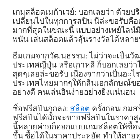
เกมสล็อตเมก้าเวย์: บอกเลยว่า ด้วยป
เปลี่ยนไปในทุกการสปิน นีล่ะขอรับคื
มากที่สุดในขณะนี้ แบบอย่างเพย์ไลน์มี
พนัน เล่นสล็อตแล้วลุ้นรางวัลได้หลา
ธีมเกมจากวัฒนธรรม: ไม่ว่าจะเป็นว
ประเทศญี่ปุ่น หรือเกาหลี ก็บอกเลยว
สุดๆเลยล่ะขอรับ เนื่องจากว่าเป็นอะไร
ประเทศไทยมากๆให้กลิ่นเอกลักษณ์ขอ
อย่างดี คนเล่นอินง่ายอย่างยิ่งแน่นอน
ซื้อฟรีสปินถูกลง:
สล็อต
ครั้งก่อนเกมส
ฟรีสปินได้มักจะขายฟรีสปินในราคาสูงค
นี้หลายค่ายก็ออกแบบเกมสล็อตให้ซื้อ
ขึ้น ซื้อได้ในราคาประหยัด ทำให้สายท