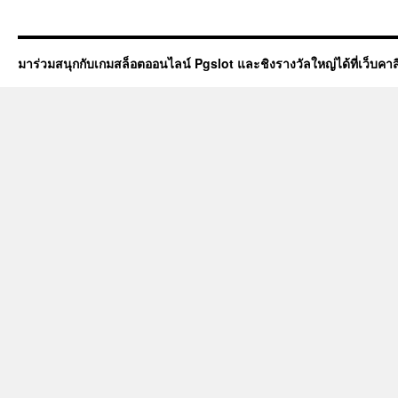
มาร่วมสนุกกับเกมสล็อตออนไลน์ Pgslot และชิงรางวัลใหญ่ได้ที่เว็บคา