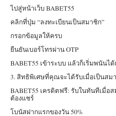
ไปสู่หน้าเว็บ BABET55
คลิกที่ปุ่ม “ลงทะเบียนเป็นสมาชิก”
กรอกข้อมูลให้ครบ
ยืนยันเบอร์โทรผ่าน OTP
BABET55 เข้าระบบ แล้วก็เริ่มพนันได้
3. สิทธิพิเศษที่คุณจะได้รับเมื่อเป็น
BABET55 เครดิตฟรี: รับในทันทีเมื่อสม
ต้องแชร์
โบนัสฝากแรกของวัน 50%