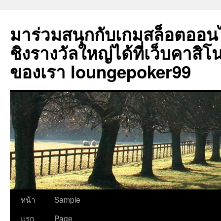
มาร่วมสนุกกับเกมสล็อตออน
ชิงรางวัลใหญ่ได้ที่เว็บคาสิโน
ของเรา loungepoker99
ข้าม
หน้า
Sample
ไป
แรก
Page