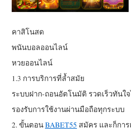
คาสิโนสด
พนันบอลออนไลน์
หวยออนไลน์
1.3 การบริการที่ล้ำสมัย
ระบบฝาก-ถอนอัตโนมัติ รวดเร็วทันใจไม
รองรับการใช้งานผ่านมือถือทุกระบบ
2. ขั้นตอน
BABET55
สมัคร และก็การเ