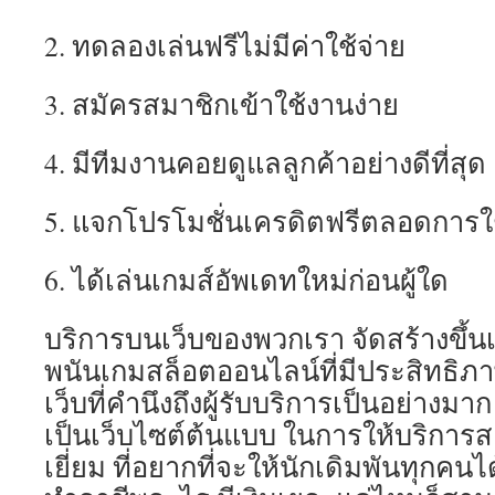
2. ทดลองเล่นฟรีไม่มีค่าใช้จ่าย
3. สมัครสมาชิกเข้าใช้งานง่าย
4. มีทีมงานคอยดูแลลูกค้าอย่างดีที่สุด
5. แจกโปรโมชั่นเครดิตฟรีตลอดการใ
6. ได้เล่นเกมส์อัพเดทใหม่ก่อนผู้ใด
บริการบนเว็บของพวกเรา จัดสร้างขึ้นเพื
พนันเกมสล็อตออนไลน์ที่มีประสิทธิภาพ
เว็บที่คำนึงถึงผู้รับบริการเป็นอย่างมาก
เป็นเว็บไซต์ต้นแบบ ในการให้บริการส
เยี่ยม ที่อยากที่จะให้นักเดิมพันทุกคนไ