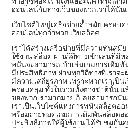
ทำอาชีพอะไร มีเงินเยอะแค่ไหนก็สา
ออนไลน์กับทางเว็บของพวกเราได้นั่น
เว็บไซต์ใหญ่เครือข่ายล้ำสมัย ครอบค
ออนไลน์ทุกจำพวก เว็บสล็อต
เราได้สร้างเครือข่ายที่มีความทันสมัย 
ใช้งาน สล็อต ผ่านวิถีทางเข้าเล่นที่มี
พนันจะสามารถเข้าเล่นเกมการเดิมพั
มีประสิทธิภาพ ผ่านทุกวิถีทางที่เราจะ
มีความเสถียรภาพ เพราะพวกเราเป็นเว็บ
ครอบคลุม ทั้งในรวมทั้งต่างชาตินั้น แล้
ของพวกเรามากมาย ก็เลยสามารถมั่นอก
เราเป็นเว็บไซต์แห่งการพนันสล็อตออนไ
พร้อมถ่ายทอดเกมการเดิมพันสล็อตออน
ประสิทธิภาพให้ผู้ใช้งาน ได้รับชมกันอย