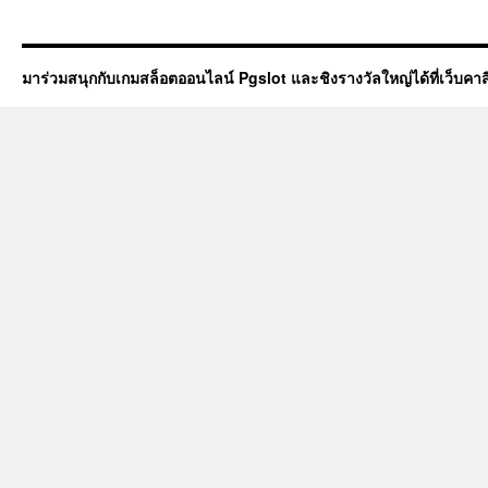
มาร่วมสนุกกับเกมสล็อตออนไลน์ Pgslot และชิงรางวัลใหญ่ได้ที่เว็บคา