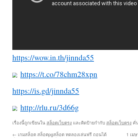
https://wow.in.th/jinnda55
https://t.co/78chm28xpn
https://is.gd/jinnda55
http://rlu.ru/3d66g
เรื่องนี้ถูกเขียนใน
สล็อตเว็บตรง
และติดป้ายกำกับ
สล็อตเว็บตรง
คั่
←
เกมสล็อต สล็อตpgสล็อต ทดลองเล่นฟรี ถอนได้
1 เมษ