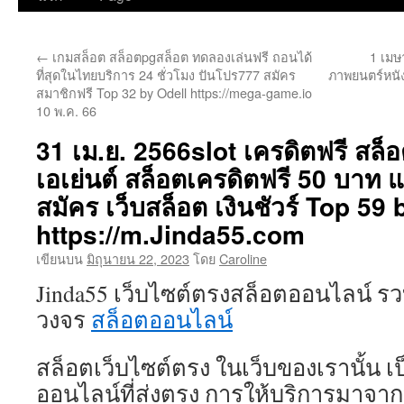
ยัง
←
เกมสล็อต สล็อตpgสล็อต ทดลองเล่นฟรี ถอนได้
1 เมษ
เนื้อหา
ที่สุดในไทยบริการ 24 ชั่วโมง ปันโปร777 สมัคร
ภาพยนตร์หนังฟ
สมาชิกฟรี Top 32 by Odell https://mega-game.io
10 พ.ค. 66
31 เม.ย. 2566slot เครดิตฟรี สล็อ
เอเย่นต์ สล็อตเครดิตฟรี 50 บาท แ
สมัคร เว็บสล็อต เงินชัวร์ Top 59 
https://m.Jinda55.com
เขียนบน
มิถุนายน 22, 2023
โดย
Caroline
Jinda55 เว็บไซต์ตรงสล็อตออนไลน์ 
วงจร
สล็อตออนไลน์
สล็อตเว็บไซต์ตรง ในเว็บของเรานั้น เ
ออนไลน์ที่ส่งตรง การให้บริการมาจากบ