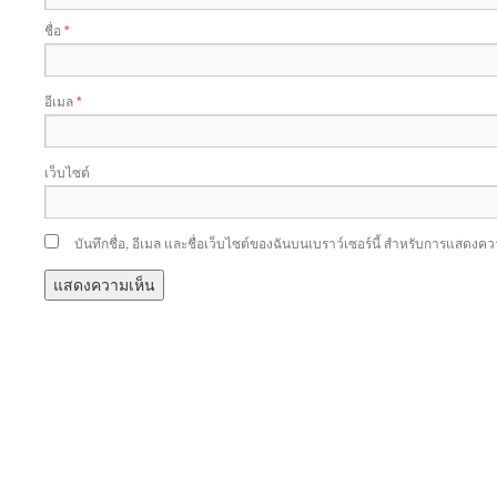
ชื่อ
*
อีเมล
*
เว็บไซต์
บันทึกชื่อ, อีเมล และชื่อเว็บไซต์ของฉันบนเบราว์เซอร์นี้ สำหรับการแสดงคว