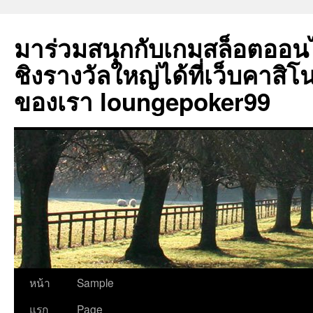
มาร่วมสนุกกับเกมสล็อตออน
ชิงรางวัลใหญ่ได้ที่เว็บคาสิโน
ของเรา loungepoker99
ข้าม
หน้า
Sample
ไป
แรก
Page