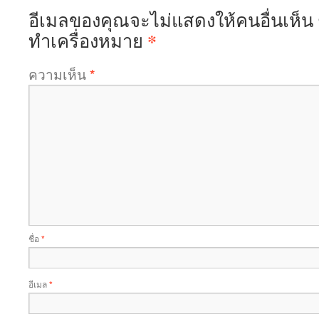
อีเมลของคุณจะไม่แสดงให้คนอื่นเห็น
*
ทำเครื่องหมาย
ความเห็น
*
ชื่อ
*
อีเมล
*