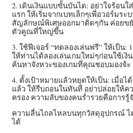
2. เดินเงินแบบขั้นบันได: อย่าใจร้อนใ
แรก ให้เริ่มจากเบทเล็กๆเพื่อวอร์มระบบ
สัญลักษณ์พิเศษออกมาติดๆกัน ค่อยขยั
ตัวคูณที่ใหญ่ขึ้น
3. ใช้ฟีเจอร์ “ทดลองเล่นฟรี” ให้เป็น
ให้ท่านได้ลองเล่นเกมใหม่ๆก่อนใช้เงิน
ค้นหาจังหวะของเกมที่คุณชอบมองจ้ะ
4. ตั้งเป้าหมายแล้วหยุดให้เป็น: เมื่อ
แล้ว ให้รีบถอนในทันที อย่าปล่อยใ
ครอง ความลับของคนร่ำรวยคือการรู้จัก
ความลื่นไถลไหลบนทุกวัสดุอุปกรณ์ ไม่ว
ได้