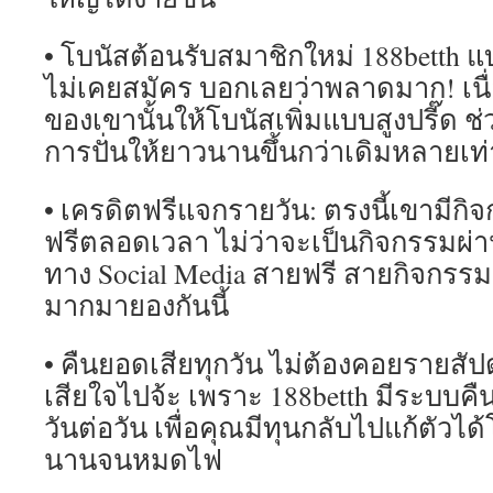
• โบนัสต้อนรับสมาชิกใหม่ 188betth แบบ
ไม่เคยสมัคร บอกเลยว่าพลาดมาก! เนื
ของเขานั้นให้โบนัสเพิ่มแบบสูงปรี๊ด ช
การปั่นให้ยาวนานขึ้นกว่าเดิมหลายเท่
• เครดิตฟรีแจกรายวัน: ตรงนี้เขามีกิจ
ฟรีตลอดเวลา ไม่ว่าจะเป็นกิจกรรมผ่าน
ทาง Social Media สายฟรี สายกิจกรรม 
มากมายองกันนี้
• คืนยอดเสียทุกวัน ไม่ต้องคอยรายสัปด
เสียใจไปจ้ะ เพราะ 188betth มีระบบค
วันต่อวัน เพื่อคุณมีทุนกลับไปแก้ตัวได
นานจนหมดไฟ