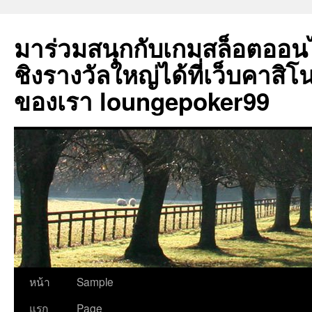
มาร่วมสนุกกับเกมสล็อตออน
ชิงรางวัลใหญ่ได้ที่เว็บคาสิโน
ของเรา loungepoker99
ข้าม
หน้า
Sample
ไป
แรก
Page