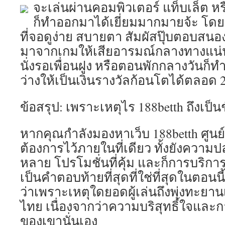
จะเล่นผ่านคอมพิวเตอร์ แท็บเล็ต ห
ก็ทำออกมาได้เยี่ยมมากมายจ้ะ โดย
ที่จอดูง่าย สบายตา สัมผัสปุ๊บตอบสนอ
มาจากเกมให้เสียอารมณ์กลางทางแน่
นั่งรอเพื่อนฝูง หรือตอนพักกลางวันก็ท
ว่างให้เป็นเงินรางวัลก้อนโตได้ตลอด 2
ข้อสรุป: เพราะเหตุไร 188betth ถึงเป็น
หากคุณกำลังมองหาเว็บ 188betth ศูนย์ร
ต้องการไว้ภายในที่เดียว ทั้งยังความ
หลาย โปรโมชั่นที่คุ้ม และก็การบริการท
เป็นคำตอบท้ายที่สุดที่ใช่ที่สุดในตอนนี
ว่าเพราะเหตุใดยอดผู้เล่นถึงพุ่งทะย
ไทย เนื่องจากว่าความบริสุทธิ์ใจและกา
ของเขานั่นเอง