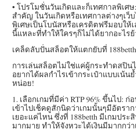
• โปรโมชั่นวันเกิดและก็เทศกาลพิเศษ:
สำคัญ ในวันเกิดหรือเทศกาลต่างๆเว็
พิเศษเป็นโบนัสหรือเครดิตฟรีมอบให้เ
นี้แหละที่ทำให้ใครๆก็ไม่ได้ยากอะไรย
เคล็ดลับปั่นสล็อตให้แตกยับที่ 188bett
การเล่นสล็อตไม่ใช่แค่ผู้กระทำดสปิน
อยากได้ผลกำไรเข้ากระเป๋าแบบเน้นย้
หน่อย!
1. เลือกเกมที่มีค่า RTP 96% ขึ้นไป: ก่อ
เข้าไปเช็คดูสักนิดว่าเกมนั้นๆมีอัตราก
เยอะแค่ไหน ซึ่งที่ 188betth มีเกมประสิท
มากมาย ทำให้จังหวะได้เงินมีมากกว่า