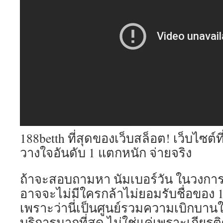
188betth ที่สุดของเว็บสล็อต! เว็บไซต
วางใจอันดับ 1 แตกหนัก จ่ายจริง
ถ้าจะสอบถามหา นัมเบอร์วัน ในวงการ
อาจจะไม่มีใครกล้าไม่ยอมรับชื่อของ 
เพราะว่านี่เป็นศูนย์รวมความเบิกบานใ
บริการมากที่สุด ไม่ใช่แค่เพราะเกียรติศ