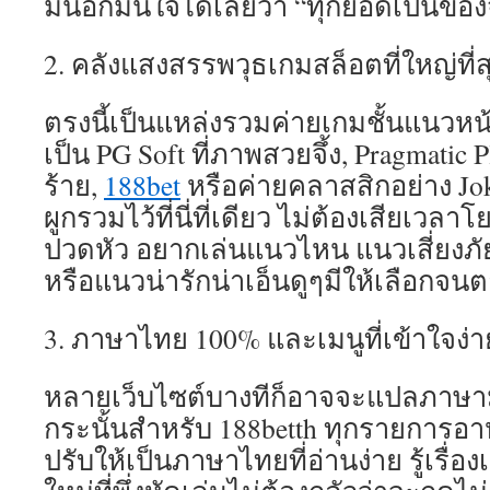
มั่นอกมั่นใจได้เลยว่า “ทุกยอดเป็นของ
2. คลังแสงสรรพวุธเกมสล็อตที่ใหญ่ที่ส
ตรงนี้เป็นแหล่งรวมค่ายเกมชั้นแนวหน้า
เป็น PG Soft ที่ภาพสวยจึ้ง, Pragmatic P
ร้าย,
188bet
หรือค่ายคลาสสิกอย่าง Jok
ผูกรวมไว้ที่นี่ที่เดียว ไม่ต้องเสียเวล
ปวดหัว อยากเล่นแนวไหน แนวเสี่ยง
หรือแนวน่ารักน่าเอ็นดูๆมีให้เลือกจน
3. ภาษาไทย 100% และเมนูที่เข้าใจง่า
หลายเว็บไซต์บางทีก็อาจจะแปลภาษ
กระนั้นสำหรับ 188betth ทุกรายการอาห
ปรับให้เป็นภาษาไทยที่อ่านง่าย รู้เรื่อง