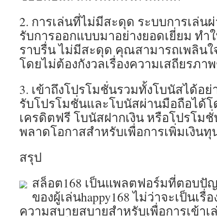
2. การเล่นที่ไม่มีสะดุด ระบบการเล่นผ่า
รับการออกแบบมาอย่างยอดเยี่ยม ทำให
ราบรื่น ไม่มีสะดุด คุณสามารถเพลินใ
โดยไม่ต้องกังวลเรื่องความเสถียรภ
3. เข้าถึงโปรโมชั่นรวมทั้งโบนัสได้อ
รับโปรโมชั่นและโบนัสผ่านมือถือได้โด
เครดิตฟรี โบนัสฝากเงิน หรือโปรโมชั่
พลาดโอกาสสำหรับเพื่อการเพิ่มเงินทุ
สรุป
สล็อต168 เป็นแพลตฟอร์มที่ตอบปั
ของผู้เล่นhappy168 ไม่ว่าจะเป็นเร
ความสบายสบายสำหรับเพื่อการเข้าเล่