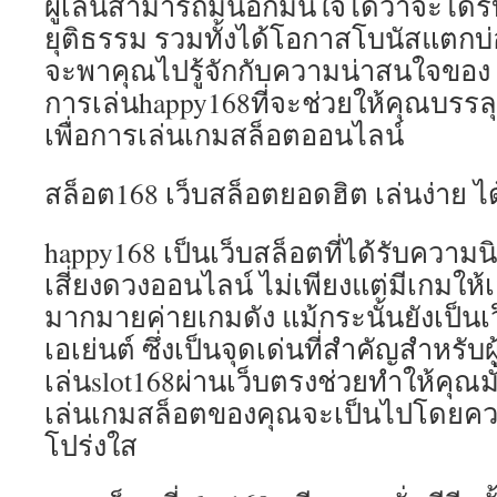
ผู้เล่นสามารถมั่นอกมั่นใจได้ว่าจะได้ร
ยุติธรรม รวมทั้งได้โอกาสโบนัสแตกบ่อ
จะพาคุณไปรู้จักกับความน่าสนใจของ h
การเล่นhappy168ที่จะช่วยให้คุณบรร
เพื่อการเล่นเกมสล็อตออนไลน์
สล็อต168 เว็บสล็อตยอดฮิต เล่นง่าย ได้
happy168 เป็นเว็บสล็อตที่ได้รับความน
เสี่ยงดวงออนไลน์ ไม่เพียงแต่มีเกมใ
มากมายค่ายเกมดัง แม้กระนั้นยังเป็นเว
เอเย่นต์ ซึ่งเป็นจุดเด่นที่สำคัญสำหรับผ
เล่นslot168ผ่านเว็บตรงช่วยทำให้คุณมั
เล่นเกมสล็อตของคุณจะเป็นไปโดยคว
โปร่งใส