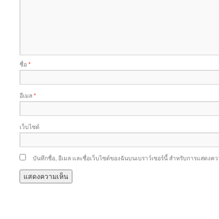
ชื่อ
*
อีเมล
*
เว็บไซต์
บันทึกชื่อ, อีเมล และชื่อเว็บไซต์ของฉันบนเบราว์เซอร์นี้ สำหรับการแสดงคว