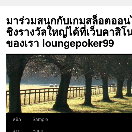
มาร่วมสนุกกับเกมสล็อตออน
ชิงรางวัลใหญ่ได้ที่เว็บคาสิโน
ของเรา loungepoker99
ข้าม
หน้า
Sample
ไป
แรก
Page