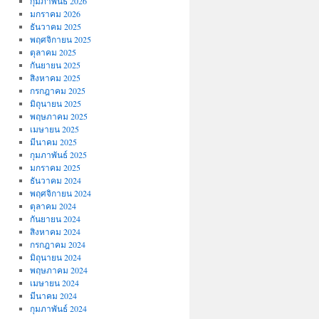
กุมภาพันธ์ 2026
มกราคม 2026
ธันวาคม 2025
พฤศจิกายน 2025
ตุลาคม 2025
กันยายน 2025
สิงหาคม 2025
กรกฎาคม 2025
มิถุนายน 2025
พฤษภาคม 2025
เมษายน 2025
มีนาคม 2025
กุมภาพันธ์ 2025
มกราคม 2025
ธันวาคม 2024
พฤศจิกายน 2024
ตุลาคม 2024
กันยายน 2024
สิงหาคม 2024
กรกฎาคม 2024
มิถุนายน 2024
พฤษภาคม 2024
เมษายน 2024
มีนาคม 2024
กุมภาพันธ์ 2024