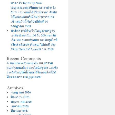
บาคาร่า Top 95 by Nam
sexy168c.com เซียนบาคาร่าตัวจริง
รับ 3 แสน ถอนได้จริงทุกเวลา สัมผัส
โต๊ะสดระดับพรีเมียม บาคาร่า168
เข้าเล่นวันนี้ รับโปรดีทันที 10
กรกฎาคม 2569
Jinda55 คาสิโนเว็บใหญ่ มาตรฐาน
เอเชีย ฝากสนั่น 100 รับ 300 แจกวัน
เกิด 500 ระบบทันสมัย รองรับทุกไลฟ์
สไตล์ สล็อต55 เริ่มสนุกได้ทันที Top
29 by Elma Jin55.guru 9 ก.ย. 2569
Recent Comments
A WordPress Commenter
บน
มาร่วม
สนุกกับเกมสล็อตออนไลน์ Pgslot และชิง
รางวัลใหญ่ได้ที่เว็บคาสิโนออนไลน์ที่ดี
ที่สุดของเรา loungepoker99
Archives
กรกฎาคม 2026
มิถุนายน 2026
พฤษภาคม 2026
เมษายน 2026
มีนาคม 2026