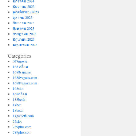
มกราคม 2024
ธันวาคม 2023
พฤศจิกายน 2023
ตุลาคม 2023
กันยายน 2023
สิงหาคม 2023
กรกฎาคม 2023
มิถุนายน 2023
พฤษภาคม 2023
Categories
037movie
168 สล็อต
1688sagame
1688vegasx.com
1688vegasx.com
168slot
168สล็อต
188betth
1xbet
1xbetth
1xgameth.com
55slot
789plus.com
789plus.com