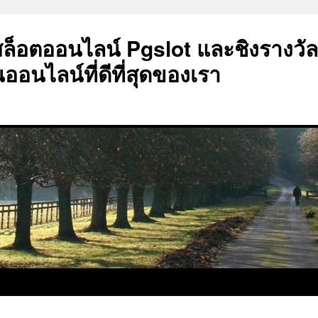
ล็อตออนไลน์ Pgslot และชิงรางวัล
นออนไลน์ที่ดีที่สุดของเรา