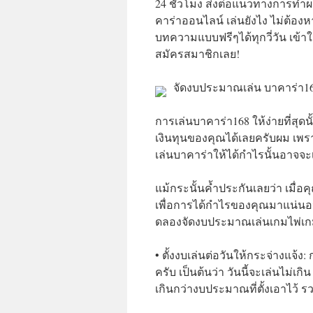
24 ชั่วโมง ส่งต่อแนวทางการทำผลกำ
คาร่าออนไลน์ เล่นยังไง ไม่ต้อง
บทความแบบฟรีๆได้ทุกวี่วัน เข้า
สมัครสมาชิกเลย!
จัดงบประมาณเล่น บาคาร่า168
การเล่นบาคาร่า168 ให้ง่ายที่ส
เงินทุนของคุณได้เลยครับผม เพร
เล่นบาคาร่าให้ได้กำไรนั้นอาจจะเก
แม้กระนั้นค้ำประกันเลยว่า เมื่อ
เพื่อการได้กำไรของคุณมาแน่น
ดลองจัดงบประมาณเล่นเกมไพ่เกมน
• ตั้งงบเล่นต่อวันให้กระจ่างแจ
ครับ เป็นต้นว่า วันนี้จะเล่นไม่เก
เกินกว่างบประมาณที่ตั้งเอาไว้ ร