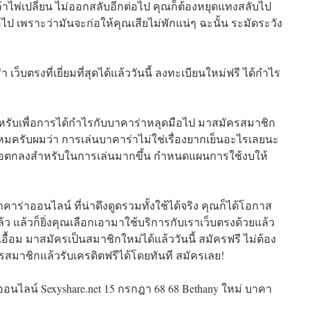
เค้าไพ่เปลี่ยน ไม่ออกสลับอีกต่อไป คุณก็ต้องหยุดแทงสลับไป
อไป เพราะว่ามันจะก่อให้คุณเสียไม่พักแน่ๆ ฉะนั้น ระมัดระวัง
ว็บตรงที่เยี่ยมที่สุดได้แล้ววันนี้ ลงทะเบียนใหม่ฟรี ได้กำไร
รับเพื่อการได้กำไรกับบาคาร่าหลุดมือไป มาสมัครสมาชิก
หมครับผมว่า การเล่นบาคาร่าไม่ใช่เรื่องยากเย็นอะไรเลยนะ
้อตกลงสำหรับในการเล่นมากขึ้น กำหนดแผนการใช้งบให้
่าออนไลน์ ที่น่าดึงดูดรวมทั้งใช้ได้จริง คุณก็ได้โอกาส
้ว แล้วก็ยิ่งคุณเลือกเอามาใช้บริการกับเราเว็บตรงด้วยแล้ว
่เอื้อม มาสมัครเป็นสมาชิกใหม่ได้แล้ววันนี้ สมัครฟรี ไม่ต้อง
ัครสมาชิกแล้วรับเครดิตฟรีได้โดยทันที สมัครเลย!
นไลน์ Sexyshare.net 15 กรกฎา 68 68 Bethany ใหม่ บาคา