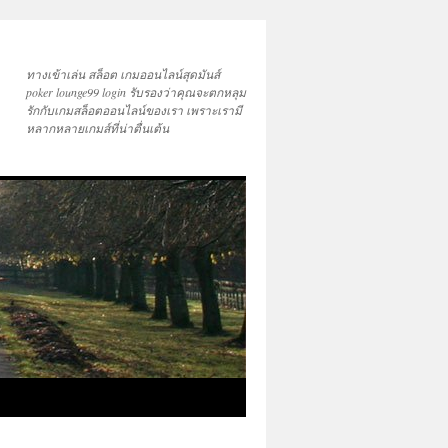
ทางเข้าเล่น สล็อต เกมออนไลน์สุดมันส์
poker lounge99 login รับรองว่าคุณจะตกหลุม
รักกับเกมสล็อตออนไลน์ของเรา เพราะเรามี
หลากหลายเกมส์ที่น่าตื่นเต้น