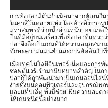
การยิงปลามีต้นกำเนิดมาจากตู้เกมในรูป
ในคาสิโนหลายแห่ง โดยอ้างอิงจากร
มหาสมุทรที่ว่ายน้ำผ่านหน้าจอขนาดใหญ
ปืนที่มีอยู่บนเครื่องเพื่อยิงปลาที่แหว
ปลาจึงถือเป็นเกมที่ให้ความสนุกสนา
ทักษะความแม่นยำและการตัดสินใจที่
เมื่อเทคโนโลยีอินเทอร์เน็ตและการ
ซอฟต์แวร์เข้ามามีบทบาทสำคัญในกา
ปลาก็ได้ถูกพัฒนามาเป็นเกมออนไลน์ที
ง่ายทั้งบนคอมพิวเตอร์และอุปกรณ์พก
และแท็บเล็ต ทั้งนี้ช่วยเพิ่มความส
ให้เกมชนิดนี้อย่างมาก