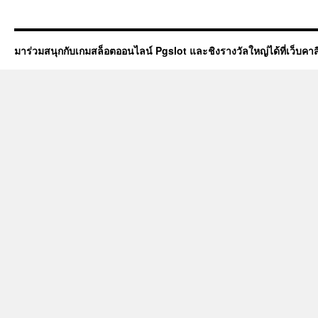
มาร่วมสนุกกับเกมสล็อตออนไลน์ Pgslot และชิงรางวัลใหญ่ได้ที่เว็บคา