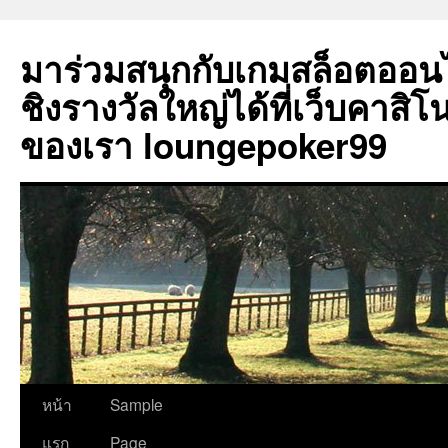
มาร่วมสนุกกับเกมสล็อตออน
ชิงรางวัลใหญ่ได้ที่เว็บคาสิโน
ของเรา loungepoker99
ข้าม
หน้า
Sample
ไป
แรก
Page