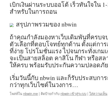
เบิกเงินผ่านระบบออโต้ เร็วทันใจใน 1-3
สำหรับในการถอน
สรุปภาพรวมของ nbwin
ถ้าคุณกำลังมองหาเว็บเดิมพันที่ครบจบใ
ตัวเลือกที่ตอบโจทย์ทุกด้าน ตั้งแต่กา
ที่ง่าย โปรโมชั่นแรง ไปจนกระทั่งเกม
จะเป็นสายสล็อต คาสิโน กีฬา หรือสลาก
ให้ครบ พร้อมรับประกันความปลอดภัย
เริ่มวันนี้กับ nbwin และก็รับประสบการ
กว่าทุกเว็บไซต์ในวงการ…
โพสท์ใน
nbwin.me
|
ติดป้ายกำกับ
nbwin เข้าสู่ระบบ
|
ใส่ความเห็น