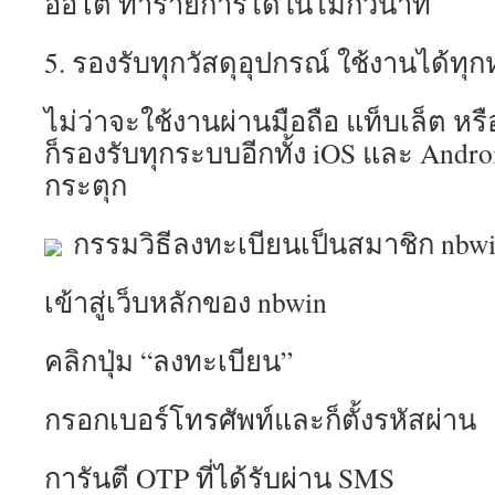
ออโต้ ทำรายการได้ในไม่กี่วินาที
5. รองรับทุกวัสดุอุปกรณ์ ใช้งานได้ทุ
ไม่ว่าจะใช้งานผ่านมือถือ แท็บเล็ต หร
ก็รองรับทุกระบบอีกทั้ง iOS และ Androi
กระตุก
กรรมวิธีลงทะเบียนเป็นสมาชิก nbw
เข้าสู่เว็บหลักของ nbwin
คลิกปุ่ม “ลงทะเบียน”
กรอกเบอร์โทรศัพท์และก็ตั้งรหัสผ่าน
การันตี OTP ที่ได้รับผ่าน SMS