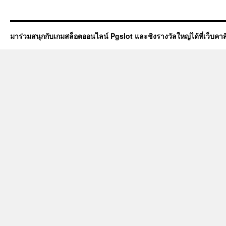
มาร่วมสนุกกับเกมสล็อตออนไลน์ Pgslot และชิงรางวัลใหญ่ได้ที่เว็บคา