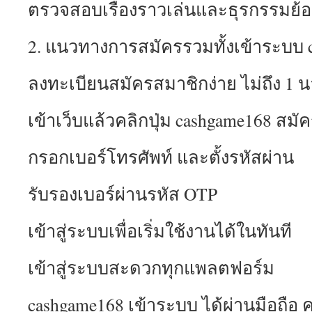
ตรวจสอบเรื่องราวเล่นและธุรกรรมย้
2. แนวทางการสมัครรวมทั้งเข้าระบบ 
ลงทะเบียนสมัครสมาชิกง่าย ไม่ถึง 1 น
เข้าเว็บแล้วคลิกปุ่ม cashgame168 สมั
กรอกเบอร์โทรศัพท์ และตั้งรหัสผ่าน
รับรองเบอร์ผ่านรหัส OTP
เข้าสู่ระบบเพื่อเริ่มใช้งานได้ในทันที
เข้าสู่ระบบสะดวกทุกแพลตฟอร์ม
cashgame168 เข้าระบบ ได้ผ่านมือถือ 