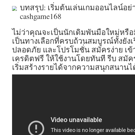
บทสรุป: เริ่มต้นเล่นเกมออนไลน์อย่
cashgame168
ไม่ว่าคุณจะเป็นนักเดิมพันมือใหม่หรื
เป็นทางเลือกที่ครบถ้วนสมบูรณ์ทั้งยัง
ปลอดภัย และโปรโมชั่น สมัครง่าย เข้
เครดิตฟรี ให้ใช้งานโดยทันที รีบ สมั
เริ่มสร้างรายได้จากความสนุกสนานได้