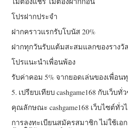
ไม่ต้องแชร์ ไม่ต้องฝากก่อน
โปรฝากประจำ
ฝากคราวแรกรับโบนัส 20%
ฝากทุกวันรับแต้มสะสมแลกของรางวั
โปรแนะนำเพื่อนพ้อง
รับค่าคอม 5% จากยอดเล่นของเพื่อนท
5. เปรียบเทียบ cashgame168 กับเว็บทั่
คุณลักษณะ cashgame168 เว็บไซต์ทั่ว
การลงทะเบียนสมัครสมาชิก ไม่ใช้เอก