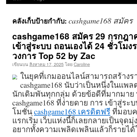
ยัง
cashgame168 สมัคร
คลังเก็บป้ายกำกับ:
เนื้อหา
cashgame168 สมัคร 29 กรกฎ
เข้าสู่ระบบ ถอนเองได้ 24 ชั่วโมง
วงการ Top 52 by Zac
เขียนบน
สิงหาคม 17, 2025
โดย
Caroline
ในยุคที่เกมออนไลน์สามารถสร้างรา
cashgame168 นับว่าเป็นหนึ่งในแพ
นักเดิมพันทุกกลุ่ม ด้วยข้อดีที่มากมาย 
cashgame168 ที่ง่ายดาย การ เข้าสู่ระ
โมชั่น
cashgame168 เครดิตฟรี
ที่มอบค
แรกเริ่ม เว็บแห่งนี้ก็เลยกลายเป็นจุดมุ่
อยากทั้งความเพลิดเพลินแล้วก็รายได้ใ