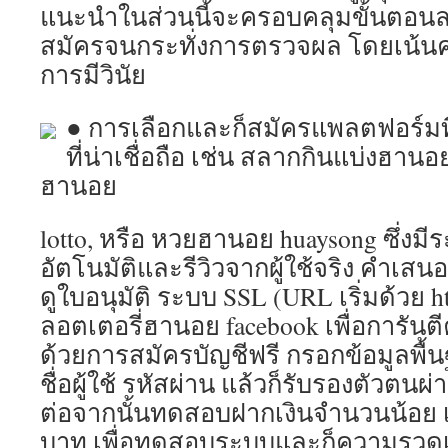
แนะนำในส่วนนี้จะครอบคลุมขั้นตอนละ
สมัครจนกระทั่งการตรวจผล โดยเน้น
การมีวินัย
● การเลือกและก็สมัครแพลตฟอร์มที
ที่น่าเชื่อถือ เช่น สลากกินแบ่งฮานอ
ฮานอย
lotto, หรือ หวยฮานอย huaysong ซึ่ง
อัตโนมัติและรีวิวจากผู้ใช้จริง คำเส
ดูใบอนุมัติ ระบบ SSL (URL เริ่มด้วย ht
ลอตเตอรี่ฮานอย facebook เพื่อการันตีค
ด้วยการสมัครบัญชีฟรี กรอกข้อมูลพื้น
ชื่อผู้ใช้ รหัสผ่าน แล้วก็รับรองตัวตน
ต่อจากนั้นทดสอบฝากเงินจำนวนน้อย เป
บาท เพื่อทดสอบระบบและก็ความรวด