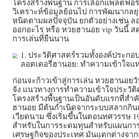
โครงสร้างพื้นฐาน การเลือกแพลตฟอร
วิเคราะห์ข้อมูลย้อนไป การพัฒนากลยุ
หนิดตามผลปัจจุบัน ยกตัวอย่างเช่น ลอ
ออกอะไร หรือ หวยฮานอย vip วันนี้ สด
การเล่นที่ยืนนาน
1. ประวัติศาสตร์รวมทั้งองค์ประกอบ
ลอตเตอรี่ฮานอย: ทำความเข้าใจแหล
ก่อนจะก้าวเข้าสู่การเล่น หวยฮานอยวันน
จัง แนวทางการทำความเข้าใจประวัติศ
โครงสร้างพื้นฐานเป็นอันดับแรกที่สำ
ฮานอย มีต้นกำเนิดจากระบบสลากกิน
เวียดนาม ซึ่งเริ่มขึ้นในตอนทศวรรษ 19
สำหรับในการระดมทุนสำหรับแผนการปร
เศรษฐกิจของประเทศ มันแตกต่างจาก