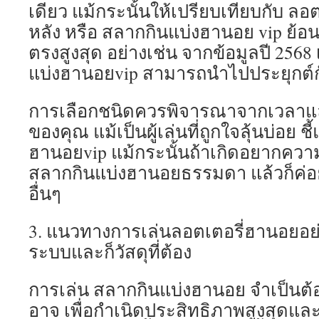
เดียว แม้กระนั้นให้เปรียบเทียบกับ ลอ
หลัง หรือ สลากกินแบ่งฮานอย vip ย้อน 
ตรงสูงสุด อย่างเช่น จากข้อมูลปี 256
แบ่งฮานอยvip สามารถนำไปประยุกต์ก
การเลือกชนิดควรพิจารณาจากเวลาแล
ของคุณ แม้เป็นผู้เล่นที่ถูกใจลุ้นบ่อย 
ฮานอยvip แม้กระนั้นถ้าเกิดอยากความ
สลากกินแบ่งฮานอยธรรมดา แล้วก็ค่
อื่นๆ
3. แนวทางการเล่นลอตเตอรี่ฮานอยอย่
ระบบและก็วัสดุที่ต้อง
การเล่น สลากกินแบ่งฮานอย จำเป็นต้อง
อาจ เพื่อกำเนิดประสิทธิภาพสูงสุดแล