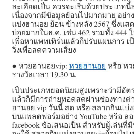
ละเอียดเป็น ควรจะเริ่มด้วยประเภทนี้
เนื่องจากมีข้อมูลย้อนไปมากมาย อย่า
แบ่งฮานอย ย้อน ข้างหลัง 2567 ซึ่งแส
บ่อยมากในธ.ค. เช่น 462 รวมทั้ง 444 ให
เพื่อหาแพทเทิร์นแล้วก็ปรับแผนการ เ
วิ่งเพื่อลดความเสี่ยง
● หวยฮานอยvip:
หวยฮานอย
หรือ หว
รางวัลเวลา 19.30 น.
เป็นประเภทยอดนิยมสูงเพราะว่ามีอัตรา
แล้วก็มีการถ่ายทอดสดผ่านช่องทางต่า
ฮานอย vip วันนี้ สด หรือ สลากกินแบ่ง
บนแพลตฟอร์มอย่าง YouTube หรือ ลอ
facebook ข้อเสนอเป็น สำหรับผู้เล่นที่
จะใช้ สลากกินแบ่งฮานอยvipย้อนไป เพื