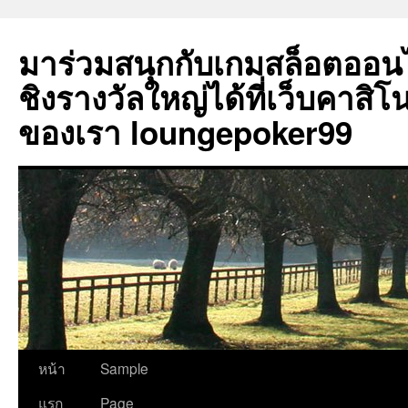
มาร่วมสนุกกับเกมสล็อตออน
ชิงรางวัลใหญ่ได้ที่เว็บคาสิโน
ของเรา loungepoker99
ข้าม
หน้า
Sample
ไป
แรก
Page