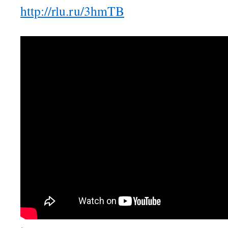
http://rlu.ru/3hmTB