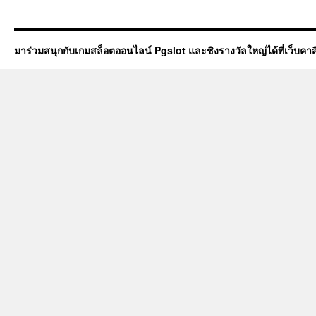
มาร่วมสนุกกับเกมสล็อตออนไลน์ Pgslot และชิงรางวัลใหญ่ได้ที่เว็บคา