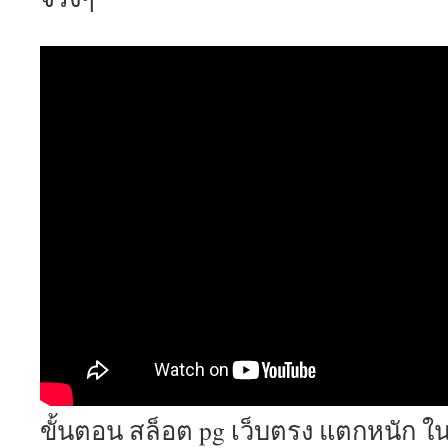
ขั้นตอน สล็อต pg เว็บตรง แตกหนัก ใ