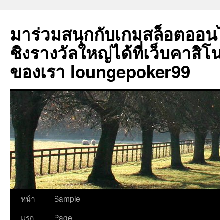
มาร่วมสนุกกับเกมสล็อตออน
ชิงรางวัลใหญ่ได้ที่เว็บคาสิโน
ของเรา loungepoker99
ข้าม
หน้า
Sample
ไป
แรก
Page