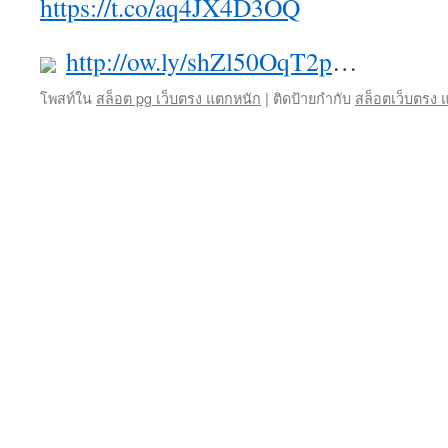
https://t.co/aq4JX4D3OQ
http://ow.ly/shZl50OqT2p
…
โพสท์ใน
สล็อต pg เว็บตรง แตกหนัก
|
ติดป้ายกำกับ
สล็อตเว็บตรง 