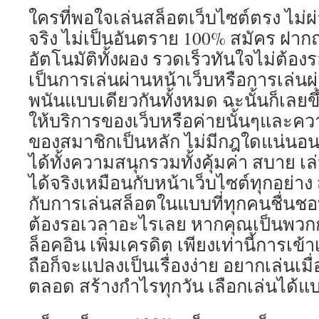
ใครที่พอใจเล่นสล็อตเว็บไซต์ตรง ไม่ผ่
จริง ไม่เป็นอันตราย 100% สมัคร ฝา
อัตโนมัติทั้งผอง รวดเร็วทันใจไม่ต้อง
เป็นการเล่นผ่านหน้าเว็บหรือการเล่นผ
พนันแบบเดียวกันทั้งหมด ฉะนั้นก็เลยข
ให้บริการของเว็บหรือค่ายนั้นๆและคว
ของสมาชิกเป็นหลัก ไม่มีกฎใดแน่นอน
ได้ทั้งความสนุกรวมทั้งคุ้มค่า สบาย เล
ได้จริงเหมือนกับหน้าเว็บไซต์ทุกอย่
กับการเล่นสล็อตในแบบที่ทุกคนชื่นชอ
ต้องรอเวลาอะไรเลย หากคุณเป็นพวกก
ล็อคอิน เพิ่มเครดิต เพียงเท่านี้การเข
ถือก็จะแปลงเป็นเรื่องง่าย อยากเล่นเมื
ตลอด สร้างกำไรทุกวัน เลือกเล่นได้แ