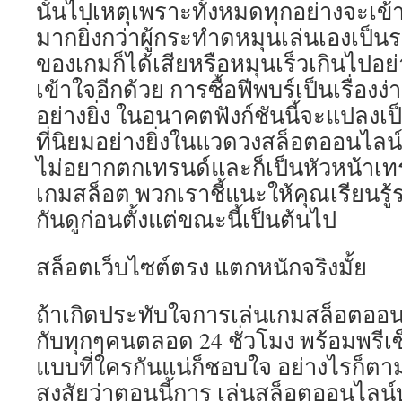
นั้นไปเหตุเพราะทั้งหมดทุกอย่างจะเข้า
มากยิ่งกว่าผู้กระทำดหมุนเล่นเองเป็
ของเกมก็ได้เสียหรือหมุนเร็วเกินไปอย่
เข้าใจอีกด้วย การซื้อฟีพบร์เป็นเรื่องง่
อย่างยิ่ง ในอนาคตฟังก์ชันนี้จะแปลงเ
ที่นิยมอย่างยิ่งในแวดวงสล็อตออนไลน์
ไม่อยากตกเทรนด์และก็เป็นหัวหน้าเทร
เกมสล็อต พวกเราชี้แนะให้คุณเรียนรู้
กันดูก่อนตั้งแต่ขณะนี้เป็นต้นไป
สล็อตเว็บไซต์ตรง แตกหนักจริงมั้ย
ถ้าเกิดประทับใจการเล่นเกมสล็อตออนไ
กับทุกๆคนตลอด 24 ชั่วโมง พร้อมพรีเ
แบบที่ใครกันแน่ก็ชอบใจ อย่างไรก็ตา
สงสัยว่าตอนนี้การ เล่นสล็อตออนไลน์บ