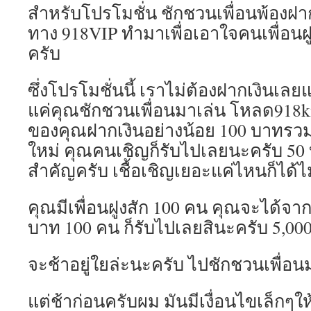
สำหรับโปรโมชั่น ชักชวนเพื่อนพ้องฝาก
ทาง 918VIP ทำมาเพื่อเอาใจคนเพื่อน
ครับ
ซึ่งโปรโมชั่นนี้ เราไม่ต้องฝากเงินเลย
แค่คุณชักชวนเพื่อนมาเล่น โหลด918ki
ของคุณฝากเงินอย่างน้อย 100 บาทรวม
ใหม่ คุณคนเชิญก็รับไปเลยนะครับ 50 บา
สำคัญครับ เชื้อเชิญเยอะแค่ไหนก็ได้ไ
คุณมีเพื่อนฝูงสัก 100 คน คุณจะได้จ
บาท 100 คน ก็รับไปเลยสินะครับ 5,000 
จะช้าอยู่ใยล่ะนะครับ ไปชักชวนเพื่อนม
แต่ช้าก่อนครับผม มันมีเงื่อนไขเล็กๆใ