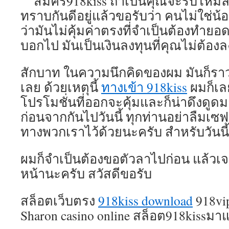
สมัคร918kiss ถ้าเป็นคุณจะรับไหม
ทราบกันดีอยู่แล้วขอรับว่า คนไม่ใช่น้
ว่ามันไม่คุ้มค่าตรงที่จำเป็นต้องทำยอด 
บอกไป มันเป็นเงินลงทุนที่คุณไม่ต้อง
สักบาท ในความนึกคิดของผม มันก็ราว
เลย ด้วยเหตุนี้
ทางเข้า 918kiss
ผมก็เลย
โปรโมชั่นที่ออกจะคุ้มและก็น่าดึงดูด
ก่อนจากกันไปวันนี้ ทุกท่านอย่าลืมเซฟ
ทางพวกเราไว้ด้วยนะครับ สำหรับวันนี้
ผมก็จำเป็นต้องขอตัวลาไปก่อน แล้ว
หน้านะครับ สวัสดีขอรับ
สล็อตเว็บตรง
918kiss download
918vip
Sharon casino online สล็อต918kissมาแ