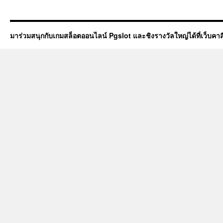
มาร่วมสนุกกับเกมสล็อตออนไลน์ Pgslot และชิงรางวัลใหญ่ได้ที่เว็บคา