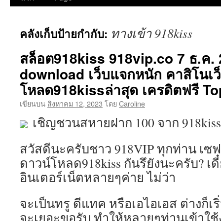
ยัง
ทางเข้า 918kiss
คลังเก็บป้ายกำกับ:
เนื้อหา
สล็อต918kiss 918vip.co 7 ธ.ค.
download เว็บแจกหนัก คาสิโนเว
โหลด918kissล่าสุด เครดิตฟรี T
เขียนบน
สิงหาคม 12, 2023
โดย
Caroline
เชิญชวนสหายฝาก 100 จาก 918kiss 
สวัสดีนะครับชาว 918VIP ทุกท่าน เซ
ดาวน์โหลด918kiss กันรึยังนะครับ? เดี๋
อินเตอร์เน็ตหลายๆค่าย ไม่ว่า
จะเป็นทรู ดีแทค หรือเอไอเอส ต่างก็เ
จะเยอะขอรับ ทำให้หลายๆท่านเข้าใช้งา