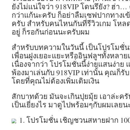
ยังไม่แน่ใจว่า 918VIP โดนรึยัง? ฮ่า… ด้ว
กว่าแก้นะครับ ก็อย่าลืมเซฟปากทางเข้
ครับ สำหรับคนไหนกันที่รีวิวเกม โหล
อยู่ ก็รอกันก่อนนะครับผม
สำหรับบทความในวันนี้ เป็นโปรโมชั่
เพื่อนฝูงเยอะแยะหรืออินฟลูฯทั้งหลายเ
เนื่องจากว่า โปรโมชั่นนี้ง่ายแสนง่าย แ
พ้องมาเล่นกับ 918VIP เท่านั้น คุณก็ร
โดยที่คุณไม่ต้องเพิ่มเติมเงิน
สักบาทด้วย มันจะเกินปุยมุ้ย เอาล่ะคร
เป็นเยี่ยงไร มาดูไปพร้อมๆกับผมเลย
1. โปรโมชั่น เชิญชวนสหายฝาก 10