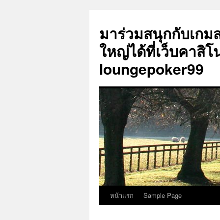
มาร่วมสนุกกับเกมส
ใหญ่ได้ที่เว็บคาสิโ
loungepoker99
หน้าแรก
Sample Page
ข้าม
ไป