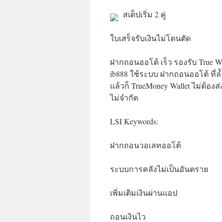
สเต็ปเริ่ม 2 คู่
ใบเสร็จรับเงินไม่โดนตัด
ฝากถอนออโต้ เร็ว รองรับ True Wa
ib888 ใช้ระบบ ฝากถอนออโต้ ที่ล้
แล้วก็ TrueMoney Wallet ไม่ต้อ
ไม่จำกัด
LSI Keywords:
ฝากถอนวอเลทออโต้
ระบบการคลังไม่เป็นอันตราย
เพิ่มเติมเงินผ่านแอป
ถอนเงินไว