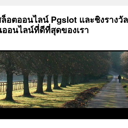
ล็อตออนไลน์ Pgslot และชิงรางวัล
นออนไลน์ที่ดีที่สุดของเรา