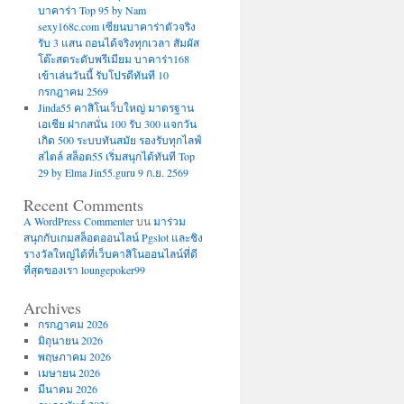
บาคาร่า Top 95 by Nam
sexy168c.com เซียนบาคาร่าตัวจริง
รับ 3 แสน ถอนได้จริงทุกเวลา สัมผัส
โต๊ะสดระดับพรีเมียม บาคาร่า168
เข้าเล่นวันนี้ รับโปรดีทันที 10
กรกฎาคม 2569
Jinda55 คาสิโนเว็บใหญ่ มาตรฐาน
เอเชีย ฝากสนั่น 100 รับ 300 แจกวัน
เกิด 500 ระบบทันสมัย รองรับทุกไลฟ์
สไตล์ สล็อต55 เริ่มสนุกได้ทันที Top
29 by Elma Jin55.guru 9 ก.ย. 2569
Recent Comments
A WordPress Commenter
บน
มาร่วม
สนุกกับเกมสล็อตออนไลน์ Pgslot และชิง
รางวัลใหญ่ได้ที่เว็บคาสิโนออนไลน์ที่ดี
ที่สุดของเรา loungepoker99
Archives
กรกฎาคม 2026
มิถุนายน 2026
พฤษภาคม 2026
เมษายน 2026
มีนาคม 2026