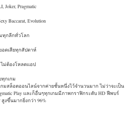
, Joker, Pragmatic
y Baccarat, Evolution
มทุกลีกทั่วโลก
ยอดเสียทุกสัปดาห์
บ ไม่ต้องโหลดแอป
ยทุกเกม
เกมสล็อตออนไลน์จากค่ายชั้นหนึ่งไว้จำนวนมาก ไม่ว่าจะเป็น
agmatic Play และก็อื่นๆทุกเกมมีภาพกราฟิกระดับ HD ฟีพบร์
สูงขึ้นมากยิ่งกว่า 96%