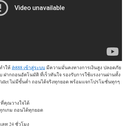
 ทำให้
ib888 เข้าสู่ระบบ
มีความมั่นคงทางการเงินสูง ปลอดภัย
บ ฝากถอนอัตโนมัติ ที่เร็วทันใจ รองรับการใช้แรงงานผ่านทั้ง
let ไม่มีขั้นต่ำ ถอนได้จริงทุกยอด พร้อมแจกโปรโมชั่นทุกๆ
ที่คุณวางใจได้
ด้ทุกเกม ถอนได้ทุกยอด
ลท 24 ชั่วโมง