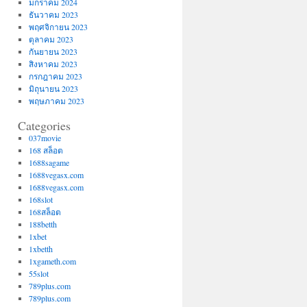
มกราคม 2024
ธันวาคม 2023
พฤศจิกายน 2023
ตุลาคม 2023
กันยายน 2023
สิงหาคม 2023
กรกฎาคม 2023
มิถุนายน 2023
พฤษภาคม 2023
Categories
037movie
168 สล็อต
1688sagame
1688vegasx.com
1688vegasx.com
168slot
168สล็อต
188betth
1xbet
1xbetth
1xgameth.com
55slot
789plus.com
789plus.com