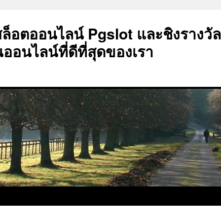
ล็อตออนไลน์ Pgslot และชิงรางวัล
นออนไลน์ที่ดีที่สุดของเรา