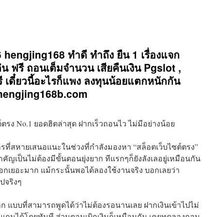
hengjing168 ทำดี ทำถึง ยืน 1 เรื่องแจก
น ฟรี ถอนเต็มจำนวน เสียคืนเงิน Pgslot ,
ี เดี๋ยวนี้อะไรก็แพง ลงทุนน้อยแตกหนักกัน
 hengjing168b.com
์ตรง No.1 ยอดฮิตล่าสุด ฝากเร็วถอนไว ไม่มีอย่างน้อย
กการที่สหายเสนอแนะในช่วงที่กำลังมองหา “สล็อตเว็บไซต์ตรง”
ี่สำคัญเป็นไม่ต้องมีขั้นตอนยุ่งยาก ทีแรกๆก็ยังลังเลอยู่เหมือนกัน
ลือกเยอะมาก แม้กระนั้นพอได้ลองใช้งานจริง บอกเลยว่า
ปจริงๆ
ก แบบที่สามารถพูดได้ว่าไม่ต้องรอนานเลย ฝากเงินเข้าไปไม่
เล่นเกมได้โดยทันที ส่วนตอนเบิกเงินก็เหมือนกัน เคยทดลองถอน