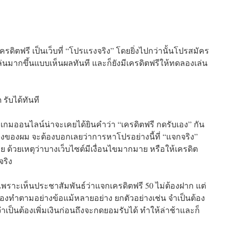
ิตฟรี เป็นเว็บที่ “โปรแรงจริง” โดยยิ่งไปกว่านั้นโปรสมัคร
นเล่นมากขึ้นแบบเห็นผลทันที และก็ยังมีเครดิตฟรีให้ทดลองเล่น
 รับได้ทันที
เกมออนไลน์น่าจะเคยได้ยินคำว่า “เครดิตฟรี กดรับเอง” กัน
ของผม จะต้องบอกเลยว่าการหาโปรอย่างนี้ที่ “แจกจริง”
ง่าย ด้วยเหตุว่าบางเว็บไซต์มีเงื่อนไขมากมาย หรือให้เครดิต
จริง
พราะเห็นประชาสัมพันธ์ว่าแจกเครดิตฟรี 50 ไม่ต้องฝาก แต่
้องทำตามอย่างข้อแม้หลายอย่าง ยกตัวอย่างเช่น จำเป็นต้อง
จำเป็นต้องเพิ่มเงินก่อนถึงจะกดยอมรับได้ ทำให้ล่าช้าและก็