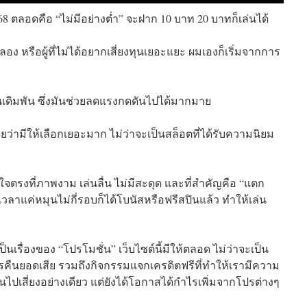
168 ตลอดคือ “ไม่มีอย่างต่ำ” จะฝาก 10 บาท 20 บาทก็เล่นได้
อง หรือผู้ที่ไม่ได้อยากเสี่ยงทุนเยอะแยะ ผมเองก็เริ่มจากการ
เงินเดิมพัน ซึ่งมันช่วยลดแรงกดดันไปได้มากมาย
ว่ามีให้เลือกเยอะมาก ไม่ว่าจะเป็นสล็อตที่ได้รับความนิยม
จตรงที่ภาพงาม เล่นลื่น ไม่มีสะดุด และที่สำคัญคือ “แตก
เวลาแค่หมุนไม่กี่รอบก็ได้โบนัสหรือฟรีสปินแล้ว ทำให้เล่น
นเรื่องของ “โปรโมชั่น” เว็บไซต์นี้มีให้ตลอด ไม่ว่าจะเป็น
คืนยอดเสีย รวมถึงกิจกรรมแจกเครดิตฟรีที่ทำให้เรามีความ
าเงินไปเสี่ยงอย่างเดียว แต่ยังได้โอกาสได้กำไรเพิ่มจากโปรต่างๆ