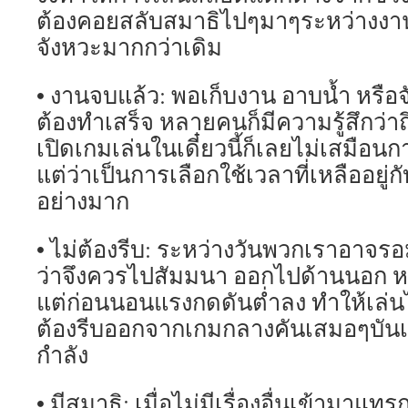
ต้องคอยสลับสมาธิไปๆมาๆระหว่างงาน
จังหวะมากกว่าเดิม
• งานจบแล้ว: พอเก็บงาน อาบน้ำ หรือจั
ต้องทำเสร็จ หลายคนก็มีความรู้สึกว่า
เปิดเกมเล่นในเดี๋ยวนี้ก็เลยไม่เสมือน
แต่ว่าเป็นการเลือกใช้เวลาที่เหลืออยู่ก
อย่างมาก
• ไม่ต้องรีบ: ระหว่างวันพวกเราอาจรอ
ว่าจึงควรไปสัมมนา ออกไปด้านนอก ห
แต่ก่อนนอนแรงกดดันต่ำลง ทำให้เล่
ต้องรีบออกจากเกมกลางคันเสมอๆบันเท
กำลัง
• มีสมาธิ: เมื่อไม่มีเรื่องอื่นเข้ามา