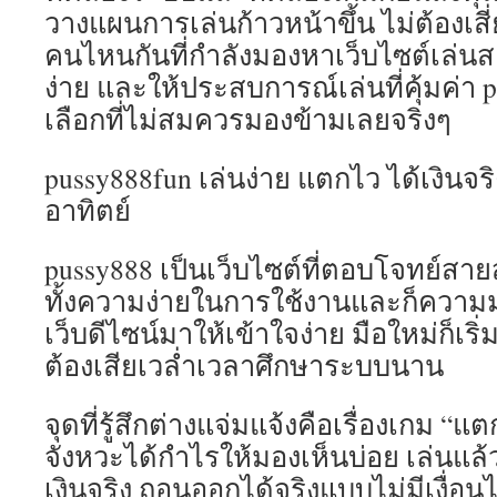
วางแผนการเล่นก้าวหน้าขึ้น ไม่ต้องเสี่
คนไหนกันที่กำลังมองหาเว็บไซต์เล่นสล็
ง่าย และให้ประสบการณ์เล่นที่คุ้มค่า p
เลือกที่ไม่สมควรมองข้ามเลยจริงๆ
pussy888fun เล่นง่าย แตกไว ได้เงินจร
อาทิตย์
pussy888 เป็นเว็บไซต์ที่ตอบโจทย์สาย
ทั้งความง่ายในการใช้งานและก็ควา
เว็บดีไซน์มาให้เข้าใจง่าย มือใหม่ก็เริ่
ต้องเสียเวล่ำเวลาศึกษาระบบนาน
จุดที่รู้สึกต่างแจ่มแจ้งคือเรื่องเกม 
จังหวะได้กำไรให้มองเห็นบ่อย เล่นแล้วไ
เงินจริง ถอนออกได้จริงแบบไม่มีเงื่อน