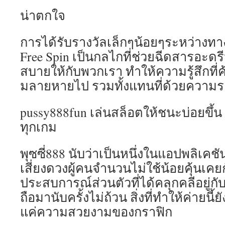
น่าตกใจ
การได้รับรางวัลเล็กๆน้อยๆระหว่างทา
Free Spin เป็นกลไกที่ช่วยฉีดสารอะด
สบายให้กับพวกเรา ทำให้ความรู้สึกที
มลายหายไป รวมทั้งแทนที่ด้วยความร
pussy888fun เล่นสล็อตให้ชนะบ่อยขึ้น
ทุกเกม
พุซซี่888 นับว่าเป็นหนึ่งในแอปพลิเคช
เสี่ยงดวงผู้คนจำนวนไม่ใช้น้อยคุ้นเคย
ประสบการณ์ส่วนตัวที่ได้คลุกคลีอยู่ก
ถือมานับครั้งไม่ถ้วน สิ่งที่ทำให้ค่ายนี้
แค่ความสวยงามของกราฟิก