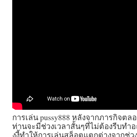
การเล่น pussy888 หลังจากภารกิจตลอ
ท่านจะมีช่วงเวลาสั้นๆที่ไม่ต้องรีบทำอ
งงี้ทำให้การเล่นสล็อตแตกต่างจากช่วงอื