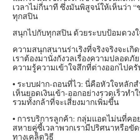
เวลาไม่กี่นาที ซึ่งมันพิสูจน์ให้เห็นว่า 
ทุกสปิน
สนุกไปกับทุกสปิน ด้วยระบบป้อมดวงใ
ความสนุกสนานร่าเริงที่จริงจริงจะเกิ
เราต้องมานั่งกังวลเรื่องความปลอดภัย แ
ความรู้ความเข้าใจสึกที่ต่างออกไปครั
• ระบบฝาก-ถอนที่ไว: นี่คือหัวใจหลั
เห็นยอดเงินเข้า-ออกอย่างรวดเร็วทำให้
รวมทั้งกล้าที่จะเสี่ยงมากเพิ่มขึ้น
• การบริการลูกค้า: กลุ่มแอดไม่นที่คอ
สหายคู่ซี้เวลาพวกเรามีปริศนาหรือขัดข
ทางเคล็ดวิธี