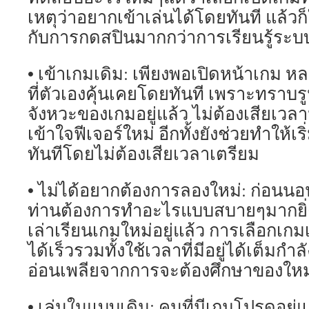
เหตุว่าอยากเข้าเล่นได้โดยทันที แล้ว
กับการกดสปินมากกว่าการเรียนรู้ระ
• เข้าเกมเดิม: เพียงพอเปิดหน้าเกม 
ที่ตัวเองคุ้นเคยโดยทันที เพราะทราบ
จังหวะของเกมอยู่แล้ว ไม่ต้องเสียเวล
เข้าใจฟีเจอร์ใหม่ อีกทั้งยังช่วยทำให้เร
ทันทีโดยไม่ต้องเสียเวลาเตรียม
• ไม่ได้อยากต้องการลองใหม่: ก่อนน
ท่านต้องการทำอะไรแบบสบายๆมากยิ่ง
เล่าเรียนเกมใหม่อยู่แล้ว การเลือกเกมเด
ได้เร็วรวมทั้งใช้เวลาที่มีอยู่ได้เต็มก
อ่อนเพลียจากการจะต้องศึกษาของใหม
• เล่นในแบบเดิม: คนที่มีเกมโปรดอยู่แ