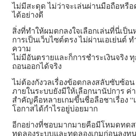
ไม่มีสะดุด ไม่ว่าจะเล่นผ่านมือถือหรื
ได้อย่างดี
สิ่งที่ทำให้ผมตกลงใจเลือกเล่นที่นี่เป็
การเป็นเว็บไซต์ตรง ไม่ผ่านเอเย่นต์ ทำใ
ความ
ไม่มีอันตรายและก็การชำระเงินจริง
ถอนออกได้จริง
ไม่ต้องกังวลเรื่องข้อตกลงสลับซับซ้อน ย
ภายในระบบยังมีให้เลือกนานัปการ ค่าย
สำคัญคือหลายเกมขึ้นชื่อลือชาเรื่อง “
โอกาสได้กำไรอยู่บ่อยมาก
อีกอย่างที่ชอบมากมายคือมีโหมดทดสอ
ทดลองระบบและทดลองเกมก่อนลงทุนจร